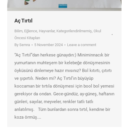
Aç Tırtıl
Bilim
,
Eğlence
,
Hayvanlar
,
Kategorilendirilmemiş
,
Okul
Öncesi Kitapları
By
Semra
5 November 2024
Leave a comment
“Aç Tırtıl”dan herkese günaydın:) Miniminnacık bir
yumurtanın muhteşem bir kelebeğe dönüşmesinin
öyküsünü dinlemeye hazır mısınız? Bol kıtırtı, çıtırtı
ve şıpırtılı. Neden mi? Aç Tırtıl’ın büyüyüp
koccaman bir tırtıla dönüşmesi için bool bol yemesi
gerekiyor da ondan. Gece-gündüz, ay-güneş, haftanın
günleri, sayılar, meyveler, renkler tatlı tatlı
anlatılmış. Tüm bunlardan sonra tırtıl, kendine bir
koza örmüş.…