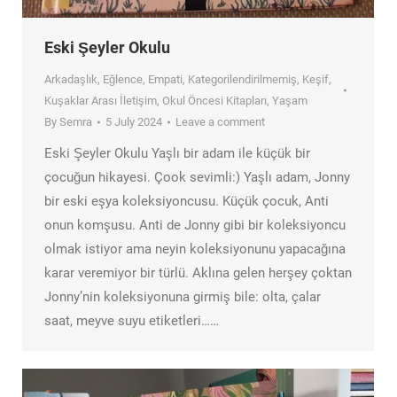
Eski Şeyler Okulu
Arkadaşlık
,
Eğlence
,
Empati
,
Kategorilendirilmemiş
,
Keşif
,
Kuşaklar Arası İletişim
,
Okul Öncesi Kitapları
,
Yaşam
By
Semra
5 July 2024
Leave a comment
Eski Şeyler Okulu Yaşlı bir adam ile küçük bir
çocuğun hikayesi. Çook sevimli:) Yaşlı adam, Jonny
bir eski eşya koleksiyoncusu. Küçük çocuk, Anti
onun komşusu. Anti de Jonny gibi bir koleksiyoncu
olmak istiyor ama neyin koleksiyonunu yapacağına
karar veremiyor bir türlü. Aklına gelen herşey çoktan
Jonny’nin koleksiyonuna girmiş bile: olta, çalar
saat, meyve suyu etiketleri……