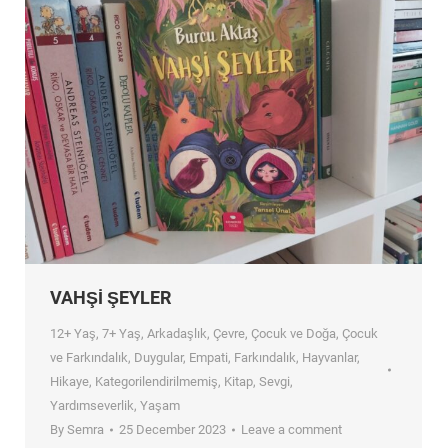
VAHŞİ ŞEYLER
12+ Yaş
,
7+ Yaş
,
Arkadaşlık
,
Çevre
,
Çocuk ve Doğa
,
Çocuk
ve Farkındalık
,
Duygular
,
Empati
,
Farkındalık
,
Hayvanlar
,
Hikaye
,
Kategorilendirilmemiş
,
Kitap
,
Sevgi
,
Yardımseverlik
,
Yaşam
By
Semra
25 December 2023
Leave a comment