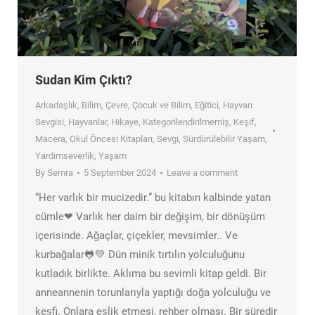
Sudan Kim Çıktı?
Arkadaşlık
,
Bilim
,
Çevre
,
Çocuk ve Bilim
,
Eğitici
,
Hayvan
Sevgisi
,
Hayvanlar
,
Hikaye
,
Kategorilendirilmemiş
,
Keşif
,
Macera
,
Okul Öncesi Kitapları
,
Sevgi
,
Sürdürülebilir Yaşam
,
Yardımseverlik
,
Yaşam
By
Semra
5 September 2024
Leave a comment
“Her varlık bir mucizedir.” bu kitabın kalbinde yatan
cümle❤ Varlık her daim bir değişim, bir dönüşüm
içerisinde. Ağaçlar, çiçekler, mevsimler.. Ve
kurbağalar🐸💚 Dün minik tırtılın yolculuğunu
kutladık birlikte. Aklıma bu sevimli kitap geldi. Bir
anneannenin torunlarıyla yaptığı doğa yolculuğu ve
keşfi. Onlara eşlik etmesi, rehber olması. Bir süredir