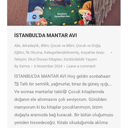
İSTANBUL’DA MANTAR AVI
Aile
,
Arkadaşlık
,
Bilim
,
Çocuk ve Bilim
,
Çocuk ve Doğa
,
Eğitici
,
İlk Okuma
,
Kategorilendirilmemiş
,
Kuşaklar Arası
İletişim
,
Okul Öncesi Kitapları
,
Sürdürülebilir Yaşam
By
Semra
6 November 2024
Leave a comment
İSTANBUL’DA MANTAR AVI Hoş geldin sonbahaarr
🥰 Tatlı bir serinlik, yağmurlar, biraz da güneş ışığı,…
Ve sonraa mantarlar tabii😄 Çocuk kitaplarında
doğanın ele alınmasını çok seviyorum. Gönülden
inanıyorum ki bu kitaplar çocuklarımızın, bizim
doğayla aramızda bağ kuracak. Bir bütün oluğumuzu
yeniden hissedeceğiz. Kitabı okuduğumda aklıma