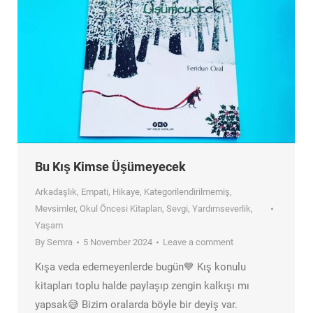
Bu Kış Kimse Üşümeyecek
Arkadaşlık
,
Empati
,
Hikaye
,
Kategorilendirilmemiş
,
Mevsimler
,
Okul Öncesi Kitapları
,
Sevgi
,
Yardımseverlik
,
Yaşam
By
Semra
5 November 2024
Leave a comment
Kışa veda edemeyenlerde bugün💙 Kış konulu
kitapları toplu halde paylaşıp zengin kalkışı mı
yapsak😅 Bizim oralarda böyle bir deyiş var.