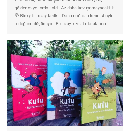
Zira birkaç hafta ulaşılamadı. Aklım Binky’de,
gözlerim yollarda kaldı. Az daha kavuşamayacaktık
🤭 Binky bir uzay kedisi. Daha doğrusu kendisi öyle
olduğunu düşünüyor. Bir uzay kedisi olarak onu…