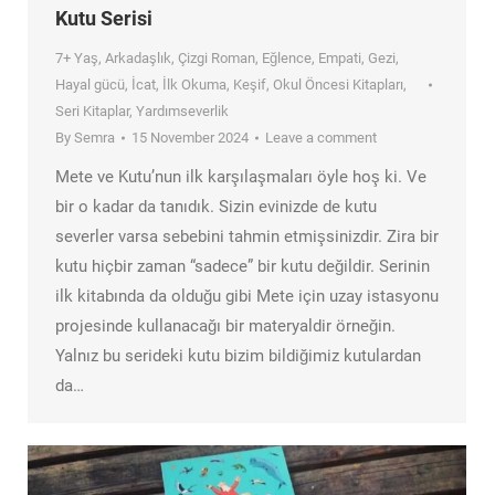
Kutu Serisi
7+ Yaş
,
Arkadaşlık
,
Çizgi Roman
,
Eğlence
,
Empati
,
Gezi
,
Hayal gücü
,
İcat
,
İlk Okuma
,
Keşif
,
Okul Öncesi Kitapları
,
Seri Kitaplar
,
Yardımseverlik
By
Semra
15 November 2024
Leave a comment
Mete ve Kutu’nun ilk karşılaşmaları öyle hoş ki. Ve
bir o kadar da tanıdık. Sizin evinizde de kutu
severler varsa sebebini tahmin etmişsinizdir. Zira bir
kutu hiçbir zaman “sadece” bir kutu değildir. Serinin
ilk kitabında da olduğu gibi Mete için uzay istasyonu
projesinde kullanacağı bir materyaldir örneğin.
Yalnız bu serideki kutu bizim bildiğimiz kutulardan
da…