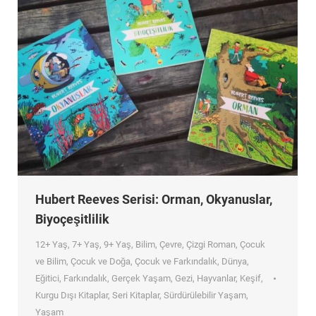
Hubert Reeves Serisi: Orman, Okyanuslar,
Biyoçeşitlilik
12+ Yaş
,
7+ Yaş
,
9+ Yaş
,
Bilim
,
Çevre
,
Çizgi Roman
,
Çocuk
ve Bilim
,
Çocuk ve Doğa
,
Çocuk ve Farkındalık
,
Dünya
,
Eğitici
,
Farkındalık
,
Gerçek Yaşam
,
Gezi
,
Hayvanlar
,
Keşif
,
Kurgu Dışı Kitaplar
,
Seri Kitaplar
,
Sürdürülebilir Yaşam
,
Yaşam