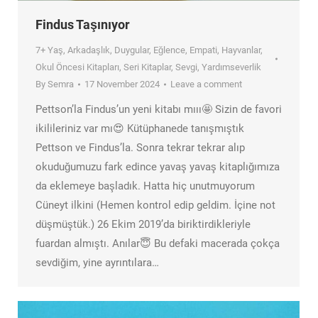
Findus Taşınıyor
7+ Yaş
,
Arkadaşlık
,
Duygular
,
Eğlence
,
Empati
,
Hayvanlar
,
Okul Öncesi Kitapları
,
Seri Kitaplar
,
Sevgi
,
Yardımseverlik
By
Semra
17 November 2024
Leave a comment
Pettson’la Findus’un yeni kitabı mııı🤩 Sizin de favori
ikilileriniz var mı😍 Kütüphanede tanışmıştık
Pettson ve Findus’la. Sonra tekrar tekrar alıp
okuduğumuzu fark edince yavaş yavaş kitaplığımıza
da eklemeye başladık. Hatta hiç unutmuyorum
Cüneyt ilkini (Hemen kontrol edip geldim. İçine not
düşmüştük.) 26 Ekim 2019’da biriktirdikleriyle
fuardan almıştı. Anılar😇 Bu defaki macerada çokça
sevdiğim, yine ayrıntılara…