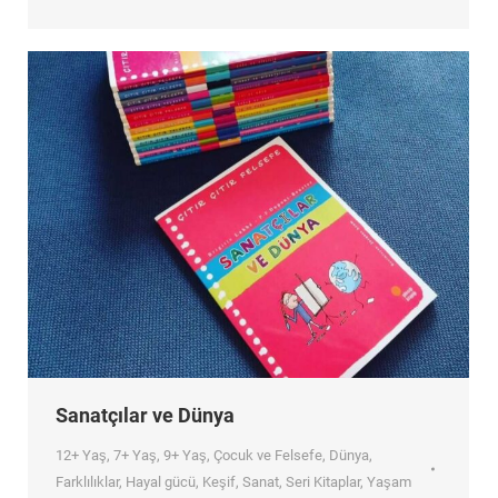
Sanatçılar ve Dünya
12+ Yaş
,
7+ Yaş
,
9+ Yaş
,
Çocuk ve Felsefe
,
Dünya
,
Farklılıklar
,
Hayal gücü
,
Keşif
,
Sanat
,
Seri Kitaplar
,
Yaşam