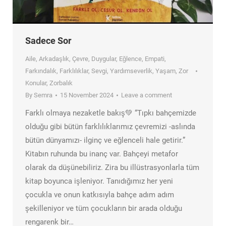
Sadece Sor
Aile
,
Arkadaşlık
,
Çevre
,
Duygular
,
Eğlence
,
Empati
,
Farkındalık
,
Farklılıklar
,
Sevgi
,
Yardımseverlik
,
Yaşam
,
Zor
Konular
,
Zorbalık
By
Semra
15 November 2024
Leave a comment
Farklı olmaya nezaketle bakış💚 “Tıpkı bahçemizde
olduğu gibi bütün farklılıklarımız çevremizi -aslında
bütün dünyamızı- ilginç ve eğlenceli hale getirir.”
Kitabın ruhunda bu inanç var. Bahçeyi metafor
olarak da düşünebiliriz. Zira bu illüstrasyonlarla tüm
kitap boyunca işleniyor. Tanıdığımız her yeni
çocukla ve onun katkısıyla bahçe adım adım
şekilleniyor ve tüm çocukların bir arada olduğu
rengarenk bir…