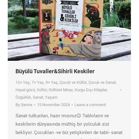
Büyülü Tuvaller&Sihirli Keskiler
12+ Yaş
,
7+ Yaş
,
9+ Yaş
,
Çocuk ve Kültür
,
Çocuk ve Sanat
,
Hayal gücü
,
Kültür
,
Kültürel Miras
,
Kurgu Dışı Kitaplar
,
Özgürlük
,
Sanat
,
Yaşam
By
Semra
15 November 2024
Leave a comment
Sanat tutkunları, hazır mısınız😉 Tabloların ve
keskilerin dünyasında müthiş bir yolculuk sizi
bekliyor. Çocukları -ve biz yetişkinleri de tabii- sanat