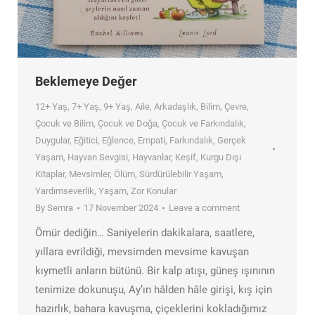
Beklemeye Değer
12+ Yaş
,
7+ Yaş
,
9+ Yaş
,
Aile
,
Arkadaşlık
,
Bilim
,
Çevre
,
Çocuk ve Bilim
,
Çocuk ve Doğa
,
Çocuk ve Farkındalık
,
Duygular
,
Eğitici
,
Eğlence
,
Empati
,
Farkındalık
,
Gerçek
Yaşam
,
Hayvan Sevgisi
,
Hayvanlar
,
Keşif
,
Kurgu Dışı
Kitaplar
,
Mevsimler
,
Ölüm
,
Sürdürülebilir Yaşam
,
Yardımseverlik
,
Yaşam
,
Zor Konular
By
Semra
17 November 2024
Leave a comment
Ömür dediğin… Saniyelerin dakikalara, saatlere,
yıllara evrildiği, mevsimden mevsime kavuşan
kıymetli anların bütünü. Bir kalp atışı, güneş ışınının
tenimize dokunuşu, Ay’ın hâlden hâle girişi, kış için
hazırlık, bahara kavuşma, çiçeklerini kokladığımız