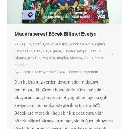
Maceraperest Böcek Bilimci Evelyn
7+ Yaş
,
Biyografi
,
Çocuk ve Bilim
,
Çocuk ve Doğa
,
Eğitici
,
Farkındalık
,
Gezi
,
Hayal gücü
,
Hayvan Sevgisi
,
İcat
,
İlk
Okuma
,
Keşif
,
Kurgu Dışı Kitaplar
,
Macera
,
Okul Öncesi
Kitapları
By
Semra
18 November 2024
Leave a comment
Dün kaldığımız yerden devam edelim doğayı
tanımaya. Bir süredir böceklerin dünyasına dair
okuyorum, araştırıyorum. Biyografileri ayrıca çok
seviyorum. Bu harika kitapta ikisi bir arada😍
Böceklere meraklı küçük bir kız çocuğunun bir
böcek bilimci olmaya uzanan yolculuğunu okuyoruz
diyebilirim. Hasta hayvanlara yardım etmeyi çok