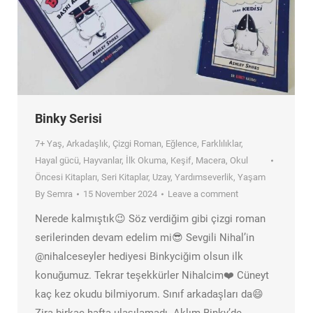
Binky Serisi
7+ Yaş
,
Arkadaşlık
,
Çizgi Roman
,
Eğlence
,
Farklılıklar
,
Hayal gücü
,
Hayvanlar
,
İlk Okuma
,
Keşif
,
Macera
,
Okul
Öncesi Kitapları
,
Seri Kitaplar
,
Uzay
,
Yardımseverlik
,
Yaşam
By
Semra
15 November 2024
Leave a comment
Nerede kalmıştık😉 Söz verdiğim gibi çizgi roman
serilerinden devam edelim mi😎 Sevgili Nihal’in
@nihalceseyler hediyesi Binkyciğim olsun ilk
konuğumuz. Tekrar teşekkürler Nihalcim❤️ Cüneyt
kaç kez okudu bilmiyorum. Sınıf arkadaşları da😄