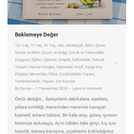
Beklemeye Değer
12+ Yaş
,
7+ Yaş
,
9+ Yaş
,
Aile
,
Arkadaşlık
,
Bilim
,
Çevre
,
Çocuk ve Bilim
,
Çocuk ve Doğa
,
Çocuk ve Farkındalık
,
Duygular
,
Eğitici
,
Eğlence
,
Empati
,
Farkındalık
,
Gerçek
Yaşam
,
Hayvan Sevgisi
,
Hayvanlar
,
Keşif
,
Kurgu Dışı
Kitaplar
,
Mevsimler
,
Ölüm
,
Sürdürülebilir Yaşam
,
Yardımseverlik
,
Yaşam
,
Zor Konular
By
Semra
17 November 2024
Leave a comment
Ömür dediğin… Saniyelerin dakikalara, saatlere,
yıllara evrildiği, mevsimden mevsime kavuşan
kıymetli anların bütünü. Bir kalp atışı, güneş ışınının
tenimize dokunuşu, Ay’ın hâlden hâle girişi, kış için
hazırlık, bahara kavuşma, çiçeklerini kokladığımız