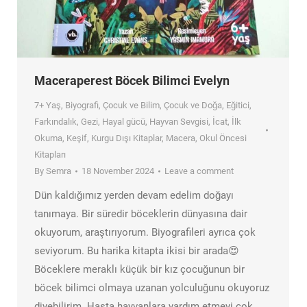
Maceraperest Böcek Bilimci Evelyn
7+ Yaş
,
Biyografi
,
Çocuk ve Bilim
,
Çocuk ve Doğa
,
Eğitici
,
Farkındalık
,
Gezi
,
Hayal gücü
,
Hayvan Sevgisi
,
İcat
,
İlk
Okuma
,
Keşif
,
Kurgu Dışı Kitaplar
,
Macera
,
Okul Öncesi
Kitapları
By
Semra
18 November 2024
Leave a comment
Dün kaldığımız yerden devam edelim doğayı
tanımaya. Bir süredir böceklerin dünyasına dair
okuyorum, araştırıyorum. Biyografileri ayrıca çok
seviyorum. Bu harika kitapta ikisi bir arada😍
Böceklere meraklı küçük bir kız çocuğunun bir
böcek bilimci olmaya uzanan yolculuğunu okuyoruz
diyebilirim. Hasta hayvanlara yardım etmeyi çok