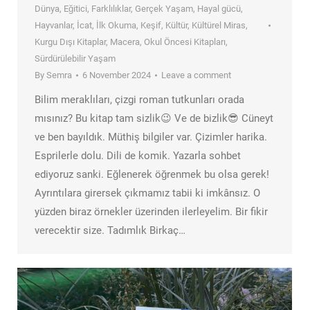
Dünya
,
Eğitici
,
Farklılıklar
,
Gerçek Yaşam
,
Hayal gücü
,
Hayvanlar
,
İcat
,
İlk Okuma
,
Keşif
,
Kültür
,
Kültürel Miras
,
Kurgu Dışı Kitaplar
,
Macera
,
Okul Öncesi Kitapları
,
Sürdürülebilir Yaşam
By
Semra
6 November 2024
Leave a comment
Bilim meraklıları, çizgi roman tutkunları orada
mısınız? Bu kitap tam sizlik😉 Ve de bizlik😎 Cüneyt
ve ben bayıldık. Müthiş bilgiler var. Çizimler harika.
Esprilerle dolu. Dili de komik. Yazarla sohbet
ediyoruz sanki. Eğlenerek öğrenmek bu olsa gerek!
Ayrıntılara girersek çıkmamız tabii ki imkânsız. O
yüzden biraz örnekler üzerinden ilerleyelim. Bir fikir
verecektir size. Tadımlık Birkaç…