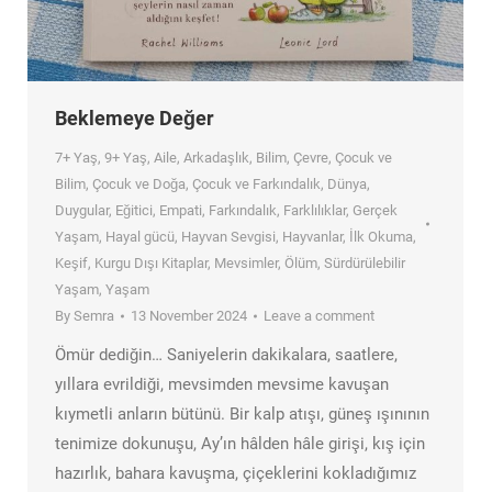
Beklemeye Değer
7+ Yaş
,
9+ Yaş
,
Aile
,
Arkadaşlık
,
Bilim
,
Çevre
,
Çocuk ve
Bilim
,
Çocuk ve Doğa
,
Çocuk ve Farkındalık
,
Dünya
,
Duygular
,
Eğitici
,
Empati
,
Farkındalık
,
Farklılıklar
,
Gerçek
Yaşam
,
Hayal gücü
,
Hayvan Sevgisi
,
Hayvanlar
,
İlk Okuma
,
Keşif
,
Kurgu Dışı Kitaplar
,
Mevsimler
,
Ölüm
,
Sürdürülebilir
Yaşam
,
Yaşam
By
Semra
13 November 2024
Leave a comment
Ömür dediğin… Saniyelerin dakikalara, saatlere,
yıllara evrildiği, mevsimden mevsime kavuşan
kıymetli anların bütünü. Bir kalp atışı, güneş ışınının
tenimize dokunuşu, Ay’ın hâlden hâle girişi, kış için
hazırlık, bahara kavuşma, çiçeklerini kokladığımız