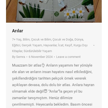
Arılar
7+ Yaş
,
Bilim
,
Çocuk ve Bilim
,
Çocuk ve Doğa
,
Dünya
,
Eğitici
,
Gerçek Yaşam
,
Hayvanlar
,
İcat
,
Keşif
,
Kurgu Dışı
Kitaplar
,
Sürdürülebilir Yaşam
By
Semra
6 November 2024
Leave a comment
Muazzam bir atlas👌 Arıların yaşamını her yönüyle
ele alan ve arıların insan hayatını nasıl etkilediğini,
şekillendirdiğini tarihten pekçok örnek vererek
açıklayan devasa, dolu dolu bir atlas. Arılara hayran
olmamak elde değil😇 “Arılar”la geçen yıl bu
zamanlar tanışmıştım. Henüz dilimize
çevrilmemişti. Heyecanla bekledim. Basım öncesi