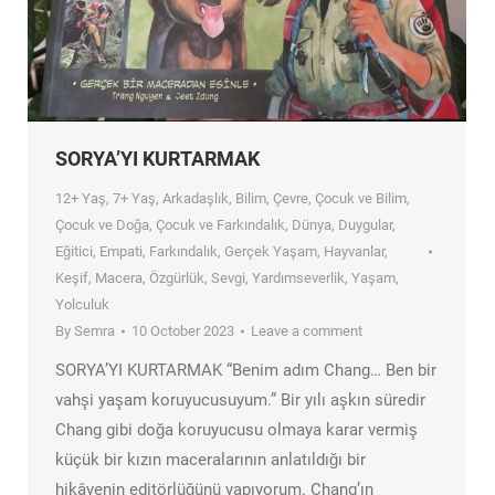
SORYA’YI KURTARMAK
12+ Yaş
,
7+ Yaş
,
Arkadaşlık
,
Bilim
,
Çevre
,
Çocuk ve Bilim
,
Çocuk ve Doğa
,
Çocuk ve Farkındalık
,
Dünya
,
Duygular
,
Eğitici
,
Empati
,
Farkındalık
,
Gerçek Yaşam
,
Hayvanlar
,
Keşif
,
Macera
,
Özgürlük
,
Sevgi
,
Yardımseverlik
,
Yaşam
,
Yolculuk
By
Semra
10 October 2023
Leave a comment
SORYA’YI KURTARMAK “Benim adım Chang… Ben bir
vahşi yaşam koruyucusuyum.” Bir yılı aşkın süredir
Chang gibi doğa koruyucusu olmaya karar vermiş
küçük bir kızın maceralarının anlatıldığı bir
hikâyenin editörlüğünü yapıyorum. Chang’ın