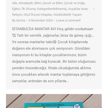
Aile
,
Arkadaşlık
,
Bilim
,
Çocuk ve Bilim
,
Çocuk ve Doğa
,
Eğitici
,
İlk Okuma
,
Kategorilendirilmemiş
,
Kuşaklar Arası
İletişim
,
Okul Öncesi Kitapları
,
Sürdürülebilir Yaşam
By
Semra
6 November 2024
Leave a comment
İSTANBUL’DA MANTAR AVI Hoş geldin sonbahaarr
🥰 Tatlı bir serinlik, yağmurlar, biraz da güneş ışığı,…
Ve sonraa mantarlar tabii😄 Çocuk kitaplarında
doğanın ele alınmasını çok seviyorum. Gönülden
inanıyorum ki bu kitaplar çocuklarımızın, bizim
doğayla aramızda bağ kuracak. Bir bütün oluğumuzu
yeniden hissedeceğiz. Kitabı okuduğumda aklıma
önce çocukken ailecek mantar toplamaya gittiğimiz
zamanlar, ardından da son yıllarda…