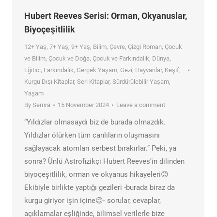
Hubert Reeves Serisi: Orman, Okyanuslar,
Biyoçeşitlilik
12+ Yaş
,
7+ Yaş
,
9+ Yaş
,
Bilim
,
Çevre
,
Çizgi Roman
,
Çocuk
ve Bilim
,
Çocuk ve Doğa
,
Çocuk ve Farkındalık
,
Dünya
,
Eğitici
,
Farkındalık
,
Gerçek Yaşam
,
Gezi
,
Hayvanlar
,
Keşif
,
Kurgu Dışı Kitaplar
,
Seri Kitaplar
,
Sürdürülebilir Yaşam
,
Yaşam
By
Semra
15 November 2024
Leave a comment
“Yıldızlar olmasaydı biz de burada olmazdık.
Yıldızlar ölürken tüm canlıların oluşmasını
sağlayacak atomları serbest bırakırlar.” Peki, ya
sonra? Ünlü Astrofizikçi Hubert Reeves’in dilinden
biyoçeşitlilik, orman ve okyanus hikayeleri😊
Ekibiyle birlikte yaptığı gezileri -burada biraz da
kurgu giriyor işin içine😉- sorular, cevaplar,
açıklamalar eşliğinde, bilimsel verilerle bize