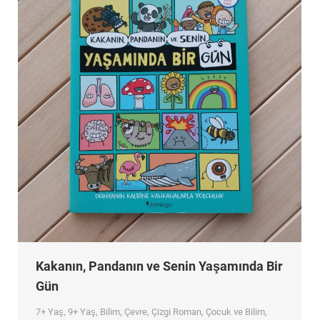
Kakanın, Pandanın ve Senin Yaşamında Bir
Gün
7+ Yaş
,
9+ Yaş
,
Bilim
,
Çevre
,
Çizgi Roman
,
Çocuk ve Bilim
,