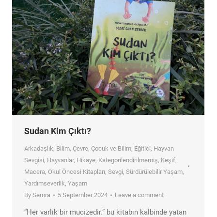
Sudan Kim Çıktı?
Arkadaşlık
,
Bilim
,
Çevre
,
Çocuk ve Bilim
,
Eğitici
,
Hayvan
Sevgisi
,
Hayvanlar
,
Hikaye
,
Kategorilendirilmemiş
,
Keşif
,
Macera
,
Okul Öncesi Kitapları
,
Sevgi
,
Sürdürülebilir Yaşam
,
Yardımseverlik
,
Yaşam
By
Semra
5 September 2024
Leave a comment
“Her varlık bir mucizedir.” bu kitabın kalbinde yatan