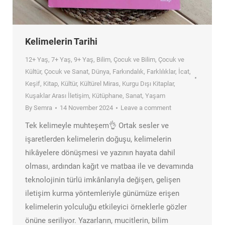
Kelimelerin Tarihi
12+ Yaş
,
7+ Yaş
,
9+ Yaş
,
Bilim
,
Çocuk ve Bilim
,
Çocuk ve
Kültür
,
Çocuk ve Sanat
,
Dünya
,
Farkındalık
,
Farklılıklar
,
İcat
,
Keşif
,
Kitap
,
Kültür
,
Kültürel Miras
,
Kurgu Dışı Kitaplar
,
Kuşaklar Arası İletişim
,
Kütüphane
,
Sanat
,
Yaşam
By
Semra
14 November 2024
Leave a comment
Tek kelimeyle muhteşem👌 Ortak sesler ve
işaretlerden kelimelerin doğuşu, kelimelerin
hikâyelere dönüşmesi ve yazının hayata dahil
olması, ardından kağıt ve matbaa ile ve devamında
teknolojinin türlü imkânlarıyla değişen, gelişen
iletişim kurma yöntemleriyle günümüze erişen
kelimelerin yolculuğu etkileyici örneklerle gözler
önüne seriliyor. Yazarların, mucitlerin, bilim