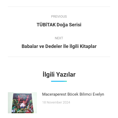
Facebook
WhatsApp
Twitter
Pinterest
Post
PREVIOUS
navigation
Previous
TÜBİTAK Doğa Serisi
post:
NEXT
Next
Babalar ve Dedeler İle İlgili Kitaplar
post:
İlgili Yazılar
Maceraperest Böcek Bilimci Evelyn
18 November 2024