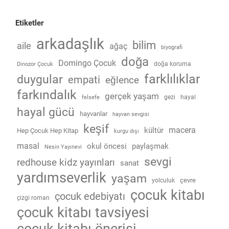
Etiketler
arkadaşlık
bilim
aile
ağaç
biyografi
doğa
Domingo Çocuk
doğa koruma
Dinozor Çocuk
farklılıklar
duygular
empati
eğlence
farkındalık
gerçek yaşam
gezi
hayal
felsefe
hayal gücü
hayvanlar
hayvan sevgisi
keşif
macera
kültür
Hep Çocuk Hep Kitap
kurgu dışı
masal
okul öncesi
paylaşmak
Nesin Yayınevi
sevgi
redhouse kidz yayınları
sanat
yardımseverlik
yaşam
çevre
yolculuk
çocuk kitabı
çocuk edebiyatı
çizgi roman
çocuk kitabı tavsiyesi
çocuk kitabı önerisi