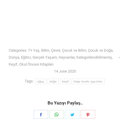
Categories:
7+ Yaş
,
Bilim
,
Çevre
,
Çocuk ve Bilim
,
Çocuk ve Doğa
,
Dünya
,
Eğitici
,
Gerçek Yaşam
,
Hayvanlar
,
Kategorilendirilmemiş
,
Keşif
,
Okul Öncesi Kitapları
14 June 2020
Tags:
ağaç
doğa
keşif
kitap kurdu yayınları
Bu Yazıyı Paylaş..
Share
Share
Share
Share
on
on
on
on