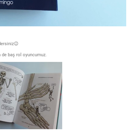
dersiniz😉
m de baş rol oyuncumuz.