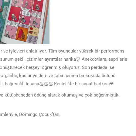
or ve işlevleri anlatılıyor. Tüm oyuncular yüksek bir performans
unum şekli, çizimler, ayrıntılar harika👌 Anekdotlara, esprilerle
 dönüştürecek herşeyi öğrenmiş oluyoruz. Son perdede ise
 -organlar, kaslar ve deri- ve tabii hemen bir koşuda üstünü
li, bağırsaklı insana👏👏👏 Kesinlikle bir sanat harikası❤
 ve kütüphaneden ödünç alarak okumuş ve çok beğenmiştik.
zimleriyle, Domingo Çocuk’tan.