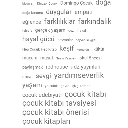
doğa
Domingo Çocuk
biyografi
Dinozor Çocuk
duygular
empati
doğa koruma
farklılıklar
farkındalık
eğlence
gerçek yaşam
gezi
hayal
felsefe
hayal gücü
hayvanlar
hayvan sevgisi
keşif
kültür
Hep Çocuk Hep Kitap
kurgu dışı
macera
masal
okul öncesi
Nesin Yayınevi
redhouse kidz yayınları
paylaşmak
yardımseverlik
sevgi
sanat
yaşam
çevre
yolculuk
çizgi roman
çocuk kitabı
çocuk edebiyatı
çocuk kitabı tavsiyesi
çocuk kitabı önerisi
çocuk kitapları