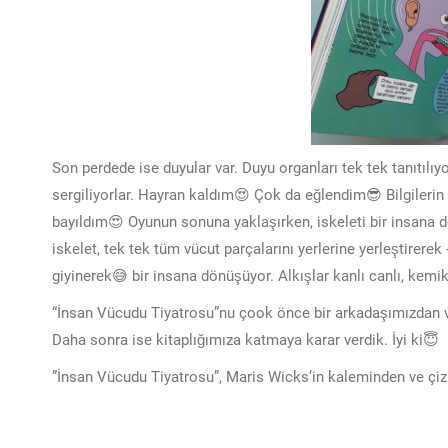
Son perdede ise duyular var. Duyu organları tek tek tanıtılıy
sergiliyorlar. Hayran kaldım😍 Çok da eğlendim😎 Bilgilerin s
bayıldım😍 Oyunun sonuna yaklaşırken, iskeleti bir insana
iskelet, tek tek tüm vücut parçalarını yerlerine yerleştirerek
giyinerek😅 bir insana dönüşüyor. Alkışlar kanlı canlı, kemik
“İnsan Vücudu Tiyatrosu”nu çook önce bir arkadaşımızdan
Daha sonra ise kitaplığımıza katmaya karar verdik. İyi ki😇
”İnsan Vücudu Tiyatrosu”, Maris Wicks’in kaleminden ve çi