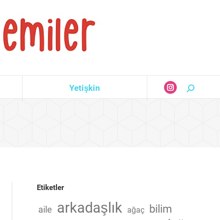
Yetişkin
Search:
Instagram
page
opens
in
new
window
Etiketler
arkadaşlık
bilim
aile
ağaç