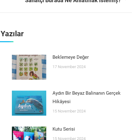
Sanatçı Burada Ne Anlatmak İstemiş?
post:
i Yazılar
Beklemeye Değer
17 November 2024
Aydın Bir Beyaz Balinanın Gerçek
Hikâyesi
15 November 2024
Kutu Serisi
15 November 2024