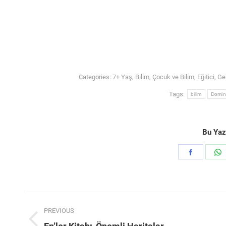
Categories:
7+ Yaş
,
Bilim
,
Çocuk ve Bilim
,
Eğitici
,
Ge
Tags:
bilim
Domin
Bu Yazı
Share
S
on
Faceboo
Post
PREVIOUS
navigation
Previous