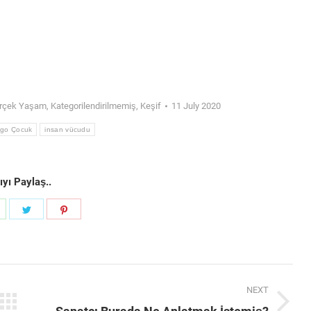
rçek Yaşam
,
Kategorilendirilmemiş
,
Keşif
11 July 2020
go Çocuk
insan vücudu
yı Paylaş..
hare
Share
Share
on
on
on
k
WhatsApp
Twitter
Pinterest
NEXT
Next