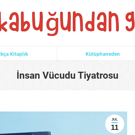
kça Kitaplık
Kütüphaneden
İnsan Vücudu Tiyatrosu
JUL
11