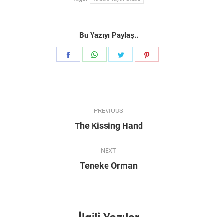
Bu Yazıyı Paylaş..
Share
Share
Share
Share
on
on
on
on
Facebook
WhatsApp
Twitter
Pinterest
Post
PREVIOUS
navigation
Previous
The Kissing Hand
post:
NEXT
Next
Teneke Orman
post: