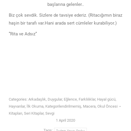
başlarına gelenler..
Biz çok sevdik. Sizlere de tavsiye ederiz. (Ritacığımın biraz
haşin bir tarafı var.Hani arada sert cümleler kurabiliyor.)
”Rita ve Adsız”
Categories:
Arkadaşlık
,
Duygular
,
Eğlence
,
Farklılıklar
,
Hayal gücü
,
Hayvanlar
,
İlk Okuma
,
Kategorilendirilmemiş
,
Macera
,
Okul Öncesi
Kitapları
,
Seri Kitaplar
,
Sevgi
1 April 2020
Tags:
Tudem Yayın Grubu