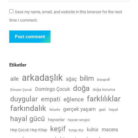
Save my name, email, and website in this browser for the next
time I comment.
Post comment
Etiketler
arkadaşlık
bilim
aile
ağaç
biyografi
doğa
Domingo Çocuk
doğa koruma
Dinozor Çocuk
farklılıklar
duygular
empati
eğlence
farkındalık
gerçek yaşam
gezi
hayal
felsefe
hayal gücü
hayvanlar
hayvan sevgisi
keşif
macera
kültür
Hep Çocuk Hep Kitap
kurgu dışı