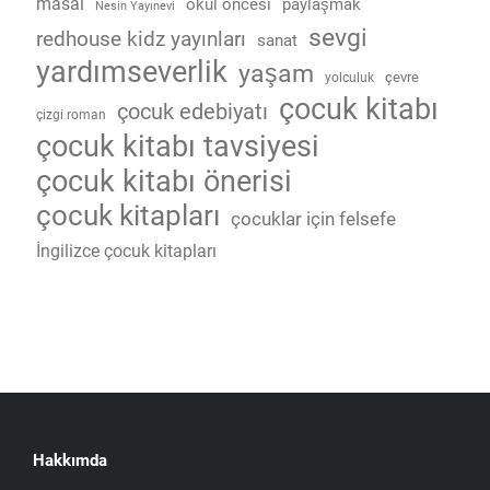
masal
okul öncesi
paylaşmak
Nesin Yayınevi
sevgi
redhouse kidz yayınları
sanat
yardımseverlik
yaşam
çevre
yolculuk
çocuk kitabı
çocuk edebiyatı
çizgi roman
çocuk kitabı tavsiyesi
çocuk kitabı önerisi
çocuk kitapları
çocuklar için felsefe
İngilizce çocuk kitapları
Hakkımda