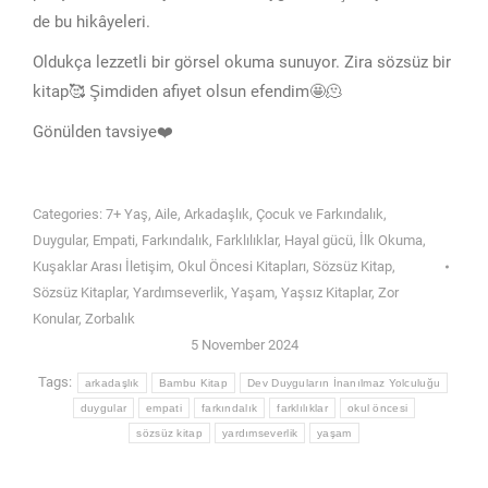
de bu hikâyeleri.
Oldukça lezzetli bir görsel okuma sunuyor. Zira sözsüz bir
kitap🥰 Şimdiden afiyet olsun efendim🤩🫠
Gönülden tavsiye❤️
Categories:
7+ Yaş
,
Aile
,
Arkadaşlık
,
Çocuk ve Farkındalık
,
Duygular
,
Empati
,
Farkındalık
,
Farklılıklar
,
Hayal gücü
,
İlk Okuma
,
Kuşaklar Arası İletişim
,
Okul Öncesi Kitapları
,
Sözsüz Kitap
,
Sözsüz Kitaplar
,
Yardımseverlik
,
Yaşam
,
Yaşsız Kitaplar
,
Zor
Konular
,
Zorbalık
5 November 2024
Tags:
arkadaşlık
Bambu Kitap
Dev Duyguların İnanılmaz Yolculuğu
duygular
empati
farkındalık
farklılıklar
okul öncesi
sözsüz kitap
yardımseverlik
yaşam