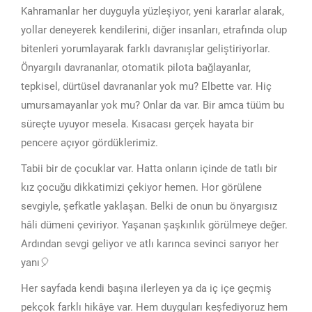
Kahramanlar her duyguyla yüzleşiyor, yeni kararlar alarak,
yollar deneyerek kendilerini, diğer insanları, etrafında olup
bitenleri yorumlayarak farklı davranışlar geliştiriyorlar.
Önyargılı davrananlar, otomatik pilota bağlayanlar,
tepkisel, dürtüsel davrananlar yok mu? Elbette var. Hiç
umursamayanlar yok mu? Onlar da var. Bir amca tüüm bu
süreçte uyuyor mesela. Kısacası gerçek hayata bir
pencere açıyor gördüklerimiz.
Tabii bir de çocuklar var. Hatta onların içinde de tatlı bir
kız çocuğu dikkatimizi çekiyor hemen. Hor görülene
sevgiyle, şefkatle yaklaşan. Belki de onun bu önyargısız
hâli dümeni çeviriyor. Yaşanan şaşkınlık görülmeye değer.
Ardından sevgi geliyor ve atlı karınca sevinci sarıyor her
yanı🎈
Her sayfada kendi başına ilerleyen ya da iç içe geçmiş
pekçok farklı hikâye var. Hem duyguları keşfediyoruz hem