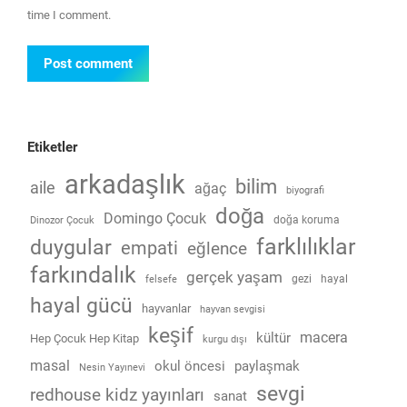
time I comment.
Post comment
Etiketler
arkadaşlık
bilim
aile
ağaç
biyografi
doğa
Domingo Çocuk
doğa koruma
Dinozor Çocuk
farklılıklar
duygular
empati
eğlence
farkındalık
gerçek yaşam
gezi
hayal
felsefe
hayal gücü
hayvanlar
hayvan sevgisi
keşif
macera
kültür
Hep Çocuk Hep Kitap
kurgu dışı
masal
okul öncesi
paylaşmak
Nesin Yayınevi
sevgi
redhouse kidz yayınları
sanat