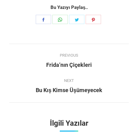
Bu Yazıyı Paylaş..
Share
Share
Share
Share
on
on
on
on
Facebook
WhatsApp
Twitter
Pinterest
Post
PREVIOUS
navigation
Previous
Frida’nın Çiçekleri
post:
NEXT
Next
Bu Kış Kimse Üşümeyecek
post:
İlgili Yazılar