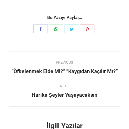
Bu Yazıyı Paylaş..
Share
Share
Share
Share
on
on
on
on
Facebook
WhatsApp
Twitter
Pinterest
Post
PREVIOUS
navigation
Previous
”Öfkelenmek Elde Mi?” ”Kaygıdan Kaçılır Mı?”
post:
NEXT
Next
Harika Şeyler Yaşayacaksın
post:
İlgili Yazılar