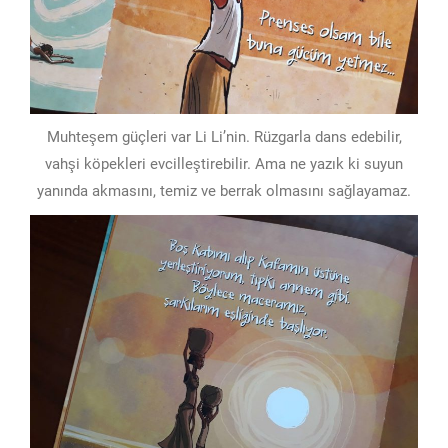
Muhteşem güçleri var Li Li’nin. Rüzgarla dans edebilir,
vahşi köpekleri evcilleştirebilir. Ama ne yazık ki suyun
yanında akmasını, temiz ve berrak olmasını sağlayamaz.