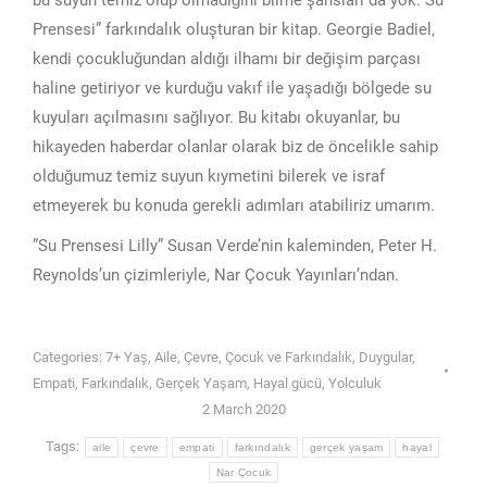
bu suyun temiz olup olmadığını bilme şansları da yok.”Su
Prensesi” farkındalık oluşturan bir kitap. Georgie Badiel,
kendi çocukluğundan aldığı ilhamı bir değişim parçası
haline getiriyor ve kurduğu vakıf ile yaşadığı bölgede su
kuyuları açılmasını sağlıyor. Bu kitabı okuyanlar, bu
hikayeden haberdar olanlar olarak biz de öncelikle sahip
olduğumuz temiz suyun kıymetini bilerek ve israf
etmeyerek bu konuda gerekli adımları atabiliriz umarım.
”Su Prensesi Lilly” Susan Verde’nin kaleminden, Peter H.
Reynolds’un çizimleriyle, Nar Çocuk Yayınları’ndan.
Categories:
7+ Yaş
,
Aile
,
Çevre
,
Çocuk ve Farkındalık
,
Duygular
,
Empati
,
Farkındalık
,
Gerçek Yaşam
,
Hayal gücü
,
Yolculuk
2 March 2020
Tags:
aile
çevre
empati
farkındalık
gerçek yaşam
hayal
Nar Çocuk