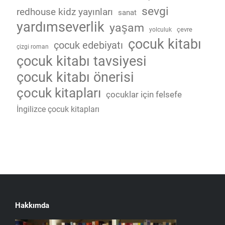
sevgi
redhouse kidz yayınları
sanat
yardımseverlik
yaşam
çevre
yolculuk
çocuk kitabı
çocuk edebiyatı
çizgi roman
çocuk kitabı tavsiyesi
çocuk kitabı önerisi
çocuk kitapları
çocuklar için felsefe
İngilizce çocuk kitapları
Hakkımda