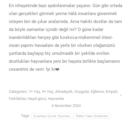
En nihayetinde bazı aydınlanmalar yaşanır. Gün gibi ortada
olan gerçekleri görmek yerine hâlâ insanlara güvenmek
isteyen biri de çıkar aralarında. Ama hakiki dostlar da tam
da böyle zamanlar içindir değil mi? O güne kadar
inandırıldıkları herşey gibi koskoca-mükemmel ötesi-
insan yapımı havaalanı da yerle bir olurken olağanüstü
şartlarda başlayıp hiç umulmadık bir şekilde evrilen
dostlukları hayvanlara yeni bir hayata birlikte başlamanın
cesaretini de verir. İyi ki❤️
Categories:
7+ Yaş
,
9+ Yaş
,
Arkadaşlık
,
Duygular
,
Eğlence
,
Empati
,
Farklılıklar
,
Hayal gücü
,
Hayvanlar
6 November 2024
Tags:
Kuraldışı Çocuk Yayınları
Tilkiler Yalan Söylemez