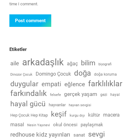
time I comment.
Post comment
Etiketler
arkadaşlık
bilim
aile
ağaç
biyografi
doğa
Domingo Çocuk
doğa koruma
Dinozor Çocuk
farklılıklar
duygular
empati
eğlence
farkındalık
gerçek yaşam
gezi
hayal
felsefe
hayal gücü
hayvanlar
hayvan sevgisi
keşif
macera
kültür
Hep Çocuk Hep Kitap
kurgu dışı
masal
okul öncesi
paylaşmak
Nesin Yayınevi
sevgi
redhouse kidz yayınları
sanat