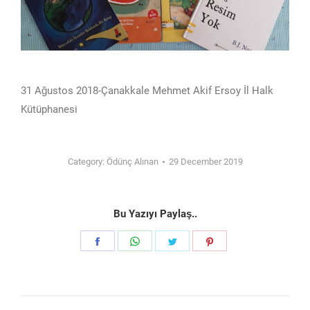
31 Ağustos 2018-Çanakkale Mehmet Akif Ersoy İl Halk
Kütüphanesi
Category:
Ödünç Alınan
29 December 2019
Bu Yazıyı Paylaş..
Share
Share
Share
Share
on
on
on
on
Facebook
WhatsApp
Twitter
Pinterest
Post