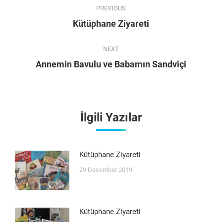
PREVIOUS
navigation
Previous
Kütüphane Ziyareti
post:
NEXT
Next
Annemin Bavulu ve Babamın Sandviçi
post:
İlgili Yazılar
Kütüphane Ziyareti
29 December 2019
Kütüphane Ziyareti