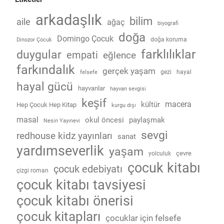
arkadaşlık
bilim
aile
ağaç
biyografi
doğa
Domingo Çocuk
doğa koruma
Dinozor Çocuk
farklılıklar
duygular
empati
eğlence
farkındalık
gerçek yaşam
gezi
hayal
felsefe
hayal gücü
hayvanlar
hayvan sevgisi
keşif
macera
kültür
Hep Çocuk Hep Kitap
kurgu dışı
masal
okul öncesi
paylaşmak
Nesin Yayınevi
sevgi
redhouse kidz yayınları
sanat
yardımseverlik
yaşam
çevre
yolculuk
çocuk kitabı
çocuk edebiyatı
çizgi roman
çocuk kitabı tavsiyesi
çocuk kitabı önerisi
çocuk kitapları
çocuklar için felsefe