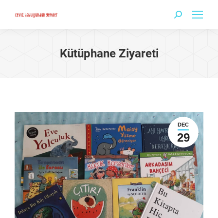
Search:
Kütüphane Ziyareti
DEC
29