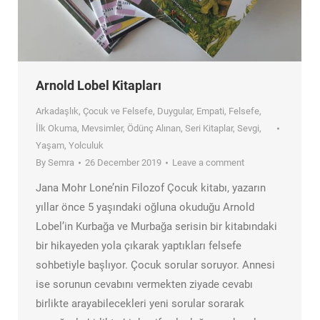
Arnold Lobel Kitapları
Arkadaşlık
,
Çocuk ve Felsefe
,
Duygular
,
Empati
,
Felsefe
,
İlk Okuma
,
Mevsimler
,
Ödünç Alınan
,
Seri Kitaplar
,
Sevgi
,
Yaşam
,
Yolculuk
By
Semra
26 December 2019
Leave a comment
Jana Mohr Lone’nin Filozof Çocuk kitabı, yazarın
yıllar önce 5 yaşındaki oğluna okuduğu Arnold
Lobel’in Kurbağa ve Murbağa serisin bir kitabındaki
bir hikayeden yola çıkarak yaptıkları felsefe
sohbetiyle başlıyor. Çocuk sorular soruyor. Annesi
ise sorunun cevabını vermekten ziyade cevabı
birlikte arayabilecekleri yeni sorular sorarak