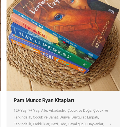
Pam Munoz Ryan Kitapları
12+ Yaş
,
7+ Yaş
,
Aile
,
Arkadaşlık
,
Çocuk ve Doğa
,
Çocuk ve
Farkındalık
,
Çocuk ve Sanat
,
Dünya
,
Duygular
,
Empati
,
Farkındalık
,
Farklılıklar
,
Gezi
,
Göç
,
Hayal gücü
,
Hayvanlar
,