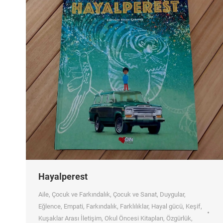
Hayalperest
Aile
,
Çocuk ve Farkındalık
,
Çocuk ve Sanat
,
Duygular
,
Eğlence
,
Empati
,
Farkındalık
,
Farklılıklar
,
Hayal gücü
,
Keşif
,
Kuşaklar Arası İletişim
,
Okul Öncesi Kitapları
,
Özgürlük
,