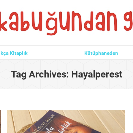
kça Kitaplık
Kütüphaneden
Tag Archives:
Hayalperest