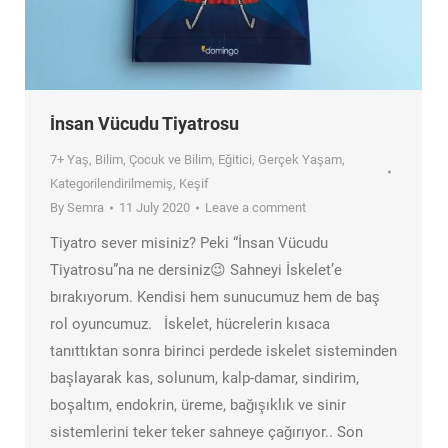
İnsan Vücudu Tiyatrosu
7+ Yaş
,
Bilim
,
Çocuk ve Bilim
,
Eğitici
,
Gerçek Yaşam
,
Kategorilendirilmemiş
,
Keşif
By
Semra
11 July 2020
Leave a comment
Tiyatro sever misiniz? Peki “İnsan Vücudu
Tiyatrosu”na ne dersiniz😉 Sahneyi İskelet’e
bırakıyorum. Kendisi hem sunucumuz hem de baş
rol oyuncumuz. İskelet, hücrelerin kısaca
tanıttıktan sonra birinci perdede iskelet sisteminden
başlayarak kas, solunum, kalp-damar, sindirim,
boşaltım, endokrin, üreme, bağışıklık ve sinir
sistemlerini teker teker sahneye çağırıyor.. Son