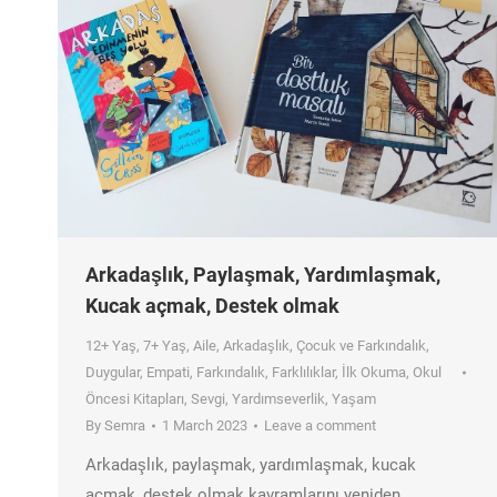
Arkadaşlık, Paylaşmak, Yardımlaşmak,
Kucak açmak, Destek olmak
12+ Yaş
,
7+ Yaş
,
Aile
,
Arkadaşlık
,
Çocuk ve Farkındalık
,
Duygular
,
Empati
,
Farkındalık
,
Farklılıklar
,
İlk Okuma
,
Okul
Öncesi Kitapları
,
Sevgi
,
Yardımseverlik
,
Yaşam
By
Semra
1 March 2023
Leave a comment
Arkadaşlık, paylaşmak, yardımlaşmak, kucak
açmak, destek olmak kavramlarını yeniden