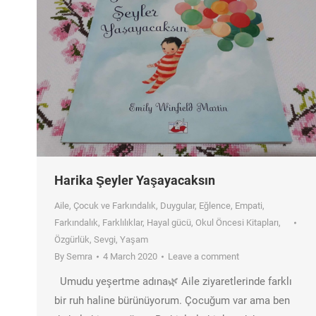
Harika Şeyler Yaşayacaksın
Aile
,
Çocuk ve Farkındalık
,
Duygular
,
Eğlence
,
Empati
,
Farkındalık
,
Farklılıklar
,
Hayal gücü
,
Okul Öncesi Kitapları
,
Özgürlük
,
Sevgi
,
Yaşam
By
Semra
4 March 2020
Leave a comment
Umudu yeşertme adına🌿 Aile ziyaretlerinde farklı
bir ruh haline bürünüyorum. Çocuğum var ama ben