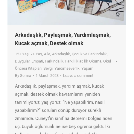
Arkadaşlık, Paylaşmak, Yardımlaşmak,
Kucak açmak, Destek olmak
12+ Yaş
,
7+ Yaş
,
Aile
,
Arkadaşlık
,
Çocuk ve Farkındalık
,
Duygular
,
Empati
,
Farkındalık
,
Farklılıklar
,
İlk Okuma
,
Okul
Öncesi Kitapları
,
Sevgi
,
Yardımseverlik
,
Yaşam
By
Semra
1 March 2023
Leave a comment
Arkadaşlık, paylaşmak, yardımlaşmak, kucak
açmak, destek olmak kavramlarını yeniden
tanımlıyoruz, yaşıyoruz. “Ne yapabilirim, nasıl
yapabilirim?” soruları dönüp duruyor sürekli
zihnimde. Cüneyt’in sınıfına depremi bölgesinden
üç, büyük oğlumunkine ise beş öğrenci geldi. İki