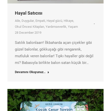
Hayal Satıcısı
Aile
,
Duygular
,
Empati
,
Hayal gücü
,
Hikaye
,
Okul Öncesi Kitapları
,
Yardımseverlik
,
Yaşam
28 December 2019
Satılık balonlaarr! İlkbaharda açan çiçekler gibi
güzel balonlar, gökkuşağı gibi rengarenk,
mutluluk veren balonlar! Tıpkı hayaller gibi değil
mi? Babasıyla birlikte balon satan küçük bir…
Devamını Okuyunuz..