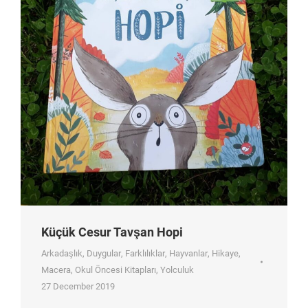
Küçük Cesur Tavşan Hopi
Arkadaşlık
,
Duygular
,
Farklılıklar
,
Hayvanlar
,
Hikaye
,
Macera
,
Okul Öncesi Kitapları
,
Yolculuk
27 December 2019