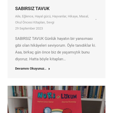
SABIRSIZ TAVUK
Aile
,
Eğlence
,
Hayal gücü
,
Hayvanlar
,
Hikaye
,
Masal
,
Okul Öncesi Kitapları
,
Sevgi
29 September 2023
SABIRSIZ TAVUK Günlük hayatın bir yansıması
gibi olan hikâyeleri seviyorum. Öyle tanıdıklar ki.
Aaa, birkaç gün önce biz de yaşamıştık bunu
diyoruz. Hatta böyle kitapları…
Devamını Okuyunuz..