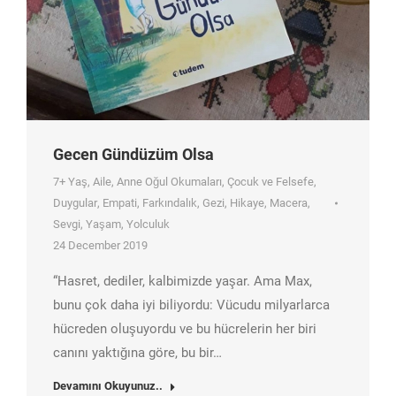
Gecen Gündüzüm Olsa
7+ Yaş
,
Aile
,
Anne Oğul Okumaları
,
Çocuk ve Felsefe
,
Duygular
,
Empati
,
Farkındalık
,
Gezi
,
Hikaye
,
Macera
,
Sevgi
,
Yaşam
,
Yolculuk
24 December 2019
“Hasret, dediler, kalbimizde yaşar. Ama Max,
bunu çok daha iyi biliyordu: Vücudu milyarlarca
hücreden oluşuyordu ve bu hücrelerin her biri
canını yaktığına göre, bu bir…
Devamını Okuyunuz..