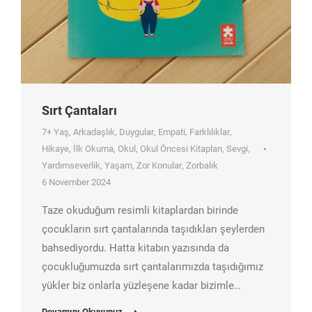
Sırt Çantaları
7+ Yaş
,
Arkadaşlık
,
Duygular
,
Empati
,
Farklılıklar
,
Hikaye
,
İlk Okuma
,
Okul
,
Okul Öncesi Kitapları
,
Sevgi
,
Yardımseverlik
,
Yaşam
,
Zor Konular
,
Zorbalık
6 November 2024
Taze okuduğum resimli kitaplardan birinde
çocukların sırt çantalarında taşıdıkları şeylerden
bahsediyordu. Hatta kitabın yazısında da
çocukluğumuzda sırt çantalarımızda taşıdığımız
yükler biz onlarla yüzleşene kadar bizimle…
Devamını Okuyunuz..