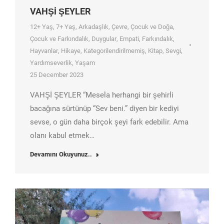
VAHŞİ ŞEYLER
12+ Yaş
,
7+ Yaş
,
Arkadaşlık
,
Çevre
,
Çocuk ve Doğa
,
Çocuk ve Farkındalık
,
Duygular
,
Empati
,
Farkındalık
,
Hayvanlar
,
Hikaye
,
Kategorilendirilmemiş
,
Kitap
,
Sevgi
,
Yardımseverlik
,
Yaşam
25 December 2023
VAHŞİ ŞEYLER “Mesela herhangi bir şehirli
bacağına sürtünüp “Sev beni.” diyen bir kediyi
sevse, o gün daha birçok şeyi fark edebilir. Ama
olanı kabul etmek…
Devamını Okuyunuz..