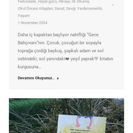
Farkındalık
,
Hayal gücü
,
Hikaye
,
İlk Okuma
,
Okul Öncesi Kitapları
,
Sanat
,
Sevgi
,
Yardımseverlik
,
Yaşam
1 November 2024
Daha iç kapaktan başlıyor nahifliği “Gece
Bahçıvanı”nın. Çocuk, çocuğun bir sopayla
toprağa çizdiği baykuş, şapkalı adam ve sol
cebindeki, sol yanındaki❤️ yeşil yaprak💚 kitabın
kurgusuna…
Devamını Okuyunuz..