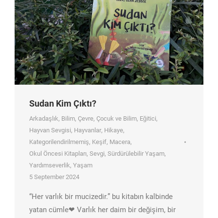
Sudan Kim Çıktı?
Arkadaşlık
,
Bilim
,
Çevre
,
Çocuk ve Bilim
,
Eğitici
,
Hayvan Sevgisi
,
Hayvanlar
,
Hikaye
,
Kategorilendirilmemiş
,
Keşif
,
Macera
,
Okul Öncesi Kitapları
,
Sevgi
,
Sürdürülebilir Yaşam
,
Yardımseverlik
,
Yaşam
5 September 2024
“Her varlık bir mucizedir.” bu kitabın kalbinde
yatan cümle❤ Varlık her daim bir değişim, bir