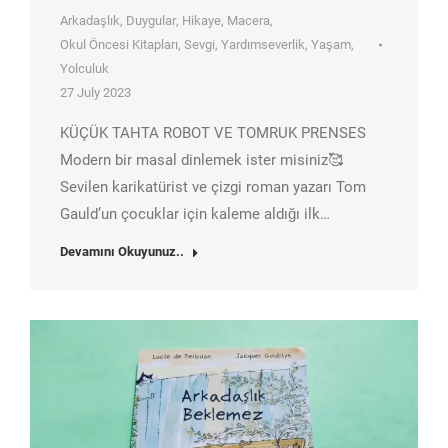
Arkadaşlık
,
Duygular
,
Hikaye
,
Macera
,
Okul Öncesi Kitapları
,
Sevgi
,
Yardımseverlik
,
Yaşam
,
Yolculuk
27 July 2023
KÜÇÜK TAHTA ROBOT VE TOMRUK PRENSES
Modern bir masal dinlemek ister misiniz🥰
Sevilen karikatürist ve çizgi roman yazarı Tom
Gauld’un çocuklar için kaleme aldığı ilk…
Devamını Okuyunuz..