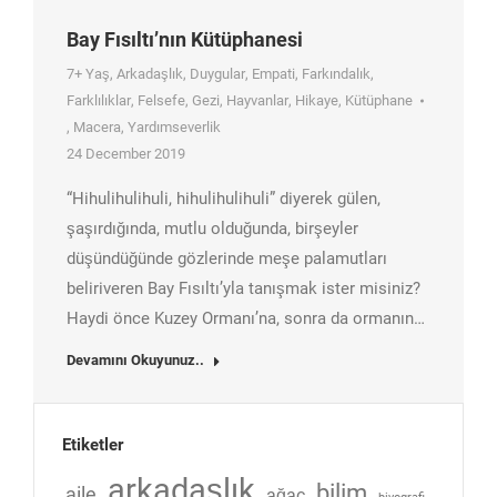
Bay Fısıltı’nın Kütüphanesi
7+ Yaş
,
Arkadaşlık
,
Duygular
,
Empati
,
Farkındalık
,
Farklılıklar
,
Felsefe
,
Gezi
,
Hayvanlar
,
Hikaye
,
Kütüphane
,
Macera
,
Yardımseverlik
24 December 2019
“Hihulihulihuli, hihulihulihuli” diyerek gülen,
şaşırdığında, mutlu olduğunda, birşeyler
düşündüğünde gözlerinde meşe palamutları
beliriveren Bay Fısıltı’yla tanışmak ister misiniz?
Haydi önce Kuzey Ormanı’na, sonra da ormanın…
Devamını Okuyunuz..
Etiketler
arkadaşlık
bilim
aile
ağaç