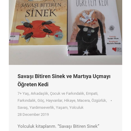
Savaşı Bitiren Sinek ve Martıya Uçmayı
Öğreten Kedi
7+ Yaş
,
Arkadaşlık
,
Çocuk ve Farkındalık
,
Empati
,
Farkındalık
,
Göç
,
Hayvanlar
,
Hikaye
,
Macera
,
Özgürlük
,
Savaş
,
Yardımseverlik
,
Yaşam
,
Yolculuk
28 December 2019
Yolculuk kitaplarım. “Savaşı Bitiren Sinek”