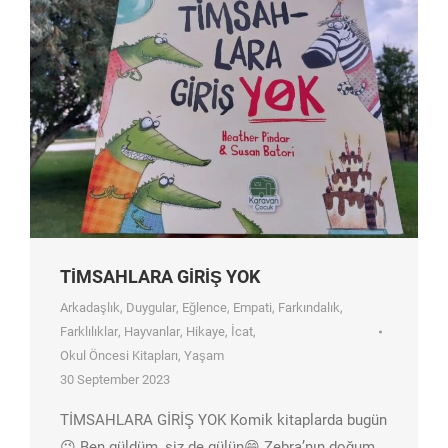
TİMSAHLARA GİRİŞ YOK
Arkadaşlık
,
Duygular
,
Eğlence
,
Empati
,
Farkındalık
,
Farklılıklar
,
Hayvanlar
,
Hikaye
,
İcat
,
Okul Öncesi Kitapları
,
Yaşam
30 September 2023
TİMSAHLARA GİRİŞ YOK Komik kitaplarda bugün
😉 Ben güldüm, siz de gülün😄 Zebra’nın doğum