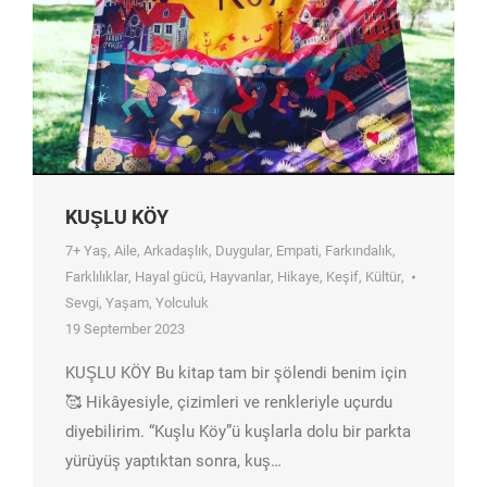
KUŞLU KÖY
7+ Yaş
,
Aile
,
Arkadaşlık
,
Duygular
,
Empati
,
Farkındalık
,
Farklılıklar
,
Hayal gücü
,
Hayvanlar
,
Hikaye
,
Keşif
,
Kültür
,
Sevgi
,
Yaşam
,
Yolculuk
19 September 2023
KUŞLU KÖY Bu kitap tam bir şölendi benim için
🥰 Hikâyesiyle, çizimleri ve renkleriyle uçurdu
diyebilirim. “Kuşlu Köy”ü kuşlarla dolu bir parkta
yürüyüş yaptıktan sonra, kuş…