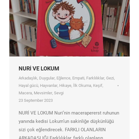
NURİ VE LOKUM
Arkadaşlık
,
Duygular
,
Eğlence
,
Empati
,
Farklılıklar
,
Gezi
,
Hayal gücü
,
Hayvanlar
,
Hikaye
,
İlk Okuma
,
Keşif
,
Macera
,
Mevsimler
,
Sevgi
23 September 2023
NURİ VE LOKUM Nuri’nin macerapererst ruhunun
yanında kedisi Lokum’un sakinliğe düşkünlüğü
sizi çok eğlendirecek. FARKLI OLANLARIN
ARKADAŞLIĞI Farklılıklar, farklı olanların