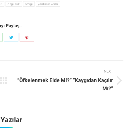
rı
özgürlük
sevgi
yardımseverlik
yı Paylaş..
hare
Share
Share
on
on
on
k
WhatsApp
Twitter
Pinterest
NEXT
”Öfkelenmek Elde Mi?” ”Kaygıdan Kaçılır
Next
Mı?”
post:
i Yazılar