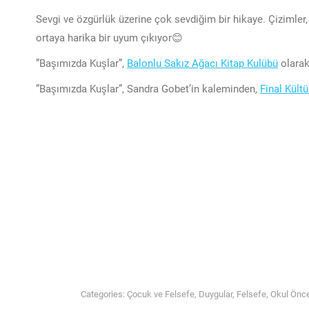
Sevgi ve özgürlük üzerine çok sevdiğim bir hikaye. Çizimler,
ortaya harika bir uyum çıkıyor😊
”Başımızda Kuşlar”,
Balonlu Sakız Ağacı Kitap Kulübü
olara
”Başımızda Kuşlar”, Sandra Gobet’in kaleminden,
Final Kültü
Categories:
Çocuk ve Felsefe
,
Duygular
,
Felsefe
,
Okul Önce