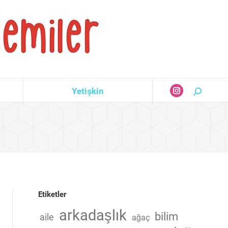
Yetişkin
Search:
Instagram
page
opens
in
new
window
Etiketler
arkadaşlık
bilim
aile
ağaç