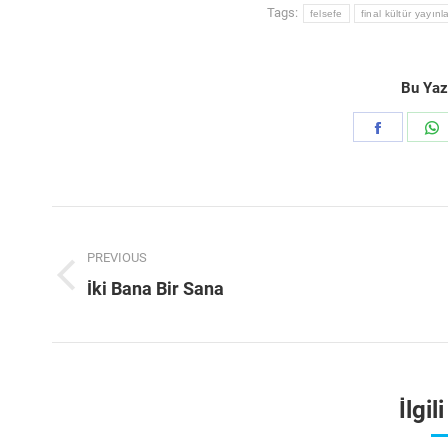
Tags:
felsefe
final kültür yayınla
Bu Yazı
Share
S
on
Faceboo
Post
navigation
PREVIOUS
Previous
İki Bana Bir Sana
post:
İlgil