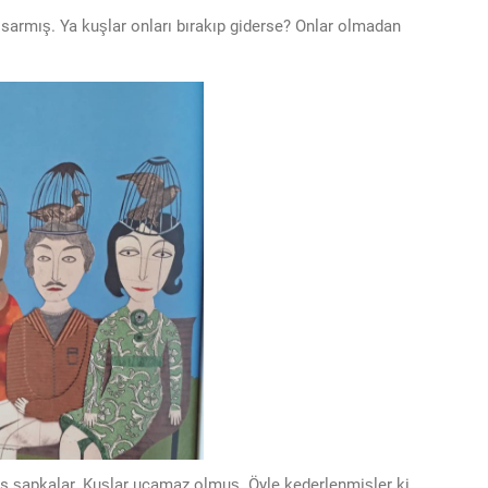
 sarmış. Ya kuşlar onları bırakıp giderse? Onlar olmadan
s şapkalar. Kuşlar uçamaz olmuş. Öyle kederlenmişler ki.