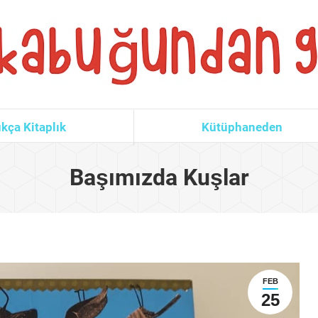
kça Kitaplık
Kütüphaneden
Başımızda Kuşlar
FEB
25