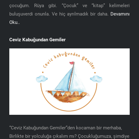
çocuğum. Rüya gibi. “Çocuk” ve “kitap” kelimeleri
buluşuverdi onunla. Ve hiç ayrılmadık bir daha.
Devamını
Oku..
Ceviz Kabuğundan Gemiler
“Ceviz Kabuğundan Gemiler”den kocaman bir merhaba,
Birlikte bir yolculuğa çıkalım mı? Çocukluğumuza, şimdiye