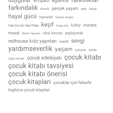
duygular
empati
eğlence
farkındalık
gerçek yaşam
gezi
hayal
felsefe
hayal gücü
hayvanlar
hayvan sevgisi
keşif
macera
kültür
Hep Çocuk Hep Kitap
kurgu dışı
masal
okul öncesi
paylaşmak
Nesin Yayınevi
sevgi
redhouse kidz yayınları
sanat
yardımseverlik
yaşam
çevre
yolculuk
çocuk kitabı
çocuk edebiyatı
çizgi roman
çocuk kitabı tavsiyesi
çocuk kitabı önerisi
çocuk kitapları
çocuklar için felsefe
İngilizce çocuk kitapları