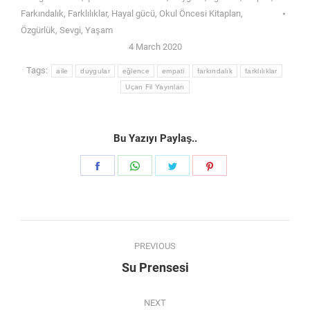
Farkındalık
,
Farklılıklar
,
Hayal gücü
,
Okul Öncesi Kitapları
,
Özgürlük
,
Sevgi
,
Yaşam
4 March 2020
Tags:
aile
duygular
eğlence
empati
farkındalık
farklılıklar
Uçan Fil Yayınları
Bu Yazıyı Paylaş..
Share
Share
Share
Share
on
on
on
on
Facebook
WhatsApp
Twitter
Pinterest
Post
PREVIOUS
navigation
Previous
Su Prensesi
post:
NEXT