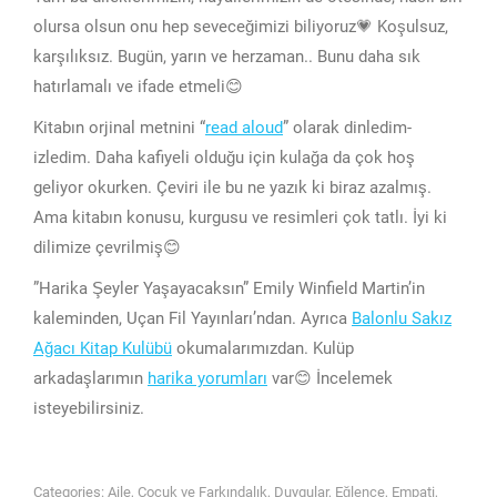
olursa olsun onu hep seveceğimizi biliyoruz💗 Koşulsuz,
karşılıksız. Bugün, yarın ve herzaman.. Bunu daha sık
hatırlamalı ve ifade etmeli😊
Kitabın orjinal metnini “
read aloud
” olarak dinledim-
izledim. Daha kafiyeli olduğu için kulağa da çok hoş
geliyor okurken. Çeviri ile bu ne yazık ki biraz azalmış.
Ama kitabın konusu, kurgusu ve resimleri çok tatlı. İyi ki
dilimize çevrilmiş😊
”Harika Şeyler Yaşayacaksın” Emily Winfield Martin’in
kaleminden, Uçan Fil Yayınları’ndan. Ayrıca
Balonlu Sakız
Ağacı Kitap Kulübü
okumalarımızdan. Kulüp
arkadaşlarımın
harika yorumları
var😊 İncelemek
isteyebilirsiniz.
Categories:
Aile
,
Çocuk ve Farkındalık
,
Duygular
,
Eğlence
,
Empati
,