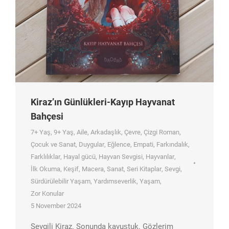
Kiraz’ın Günlükleri-Kayıp Hayvanat
Bahçesi
7+ Yaş
,
9+ Yaş
,
Aile
,
Arkadaşlık
,
Çevre
,
Çizgi Roman
,
Çocuk ve Sanat
,
Duygular
,
Eğlence
,
Empati
,
Farkındalık
,
Farklılıklar
,
Hayal gücü
,
Hayvan Sevgisi
,
Hayvanlar
,
İlk Okuma
,
Keşif
,
Macera
,
Sanat
,
Seri Kitaplar
,
Sevgi
,
Sürdürülebilir Yaşam
,
Yardımseverlik
,
Yaşam
,
Zor Konular
5 November 2024
Sevgili Kiraz. Sonunda kavuştuk. Gözlerim