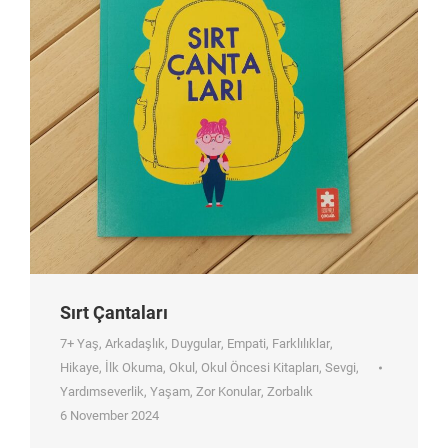
Sırt Çantaları
7+ Yaş
,
Arkadaşlık
,
Duygular
,
Empati
,
Farklılıklar
,
Hikaye
,
İlk Okuma
,
Okul
,
Okul Öncesi Kitapları
,
Sevgi
,
Yardımseverlik
,
Yaşam
,
Zor Konular
,
Zorbalık
6 November 2024