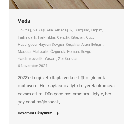
Veda
12+ Yaş
,
9+ Yaş
,
Aile
,
Arkadaşlık
,
Duygular
,
Empati
,
Farkındalık
,
Farklılıklar
,
Gençlik Kitapları
,
Göç
,
Hayal gücü
,
Hayvan Sevgisi
,
Kuşaklar Arası İletişim
,
Macera
,
Mültecilik
,
Özgürlük
,
Roman
,
Sevgi
,
Yardımseverlik
,
Yaşam
,
Zor Konular
6 November 2024
2023’e bu güzel kitapla veda ettiğim için çok
mutluyum. Her sayfasında iyi ki diyerek okumaya
devam ettim. Dün gece başlamıştım. İlgiyle, her
şey nasıl bağlanacak,…
Devamını Okuyunuz..