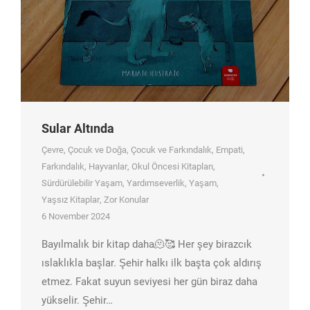
Sular Altında
Çevre
,
Çocuk ve Doğa
,
Çocuk ve Farkındalık
,
Empati
,
Farkındalık
,
Hayvanlar
,
Okul Öncesi Kitapları
,
Sürdürülebilir Yaşam
,
Yardımseverlik
,
Yaşam
,
Yaşsız Kitaplar
,
Zor Konular
6 November 2024
Bayılmalık bir kitap daha🫠🥰 Her şey birazcık
ıslaklıkla başlar. Şehir halkı ilk başta çok aldırış
etmez. Fakat suyun seviyesi her gün biraz daha
yükselir. Şehir…