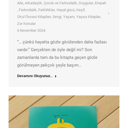
Aile
,
Arkadaşlık
,
Çocuk ve Farkındalık
,
Duygular
,
Empati
,
Farkındalık
,
Farklılıklar
,
Hayal gücü
,
Keşif
,
Okul Öncesi Kitapları
,
Sevgi
,
Yaşam
,
Yaşsız Kitaplar
,
Zor Konular
6 November 2024
“… çünkü hayatta gözle görülenden daha fazlası
vardır.” Gerçekten de öyle değil mi? Son
zamanlarda tam da bu kitapta geçen gözle
görülmeyen pekçok şeyle başım…
Devamını Okuyunuz..