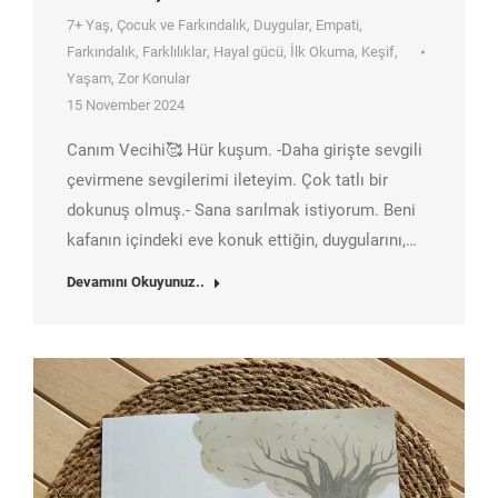
7+ Yaş
,
Çocuk ve Farkındalık
,
Duygular
,
Empati
,
Farkındalık
,
Farklılıklar
,
Hayal gücü
,
İlk Okuma
,
Keşif
,
Yaşam
,
Zor Konular
15 November 2024
Canım Vecihi🥰 Hür kuşum. -Daha girişte sevgili
çevirmene sevgilerimi ileteyim. Çok tatlı bir
dokunuş olmuş.- Sana sarılmak istiyorum. Beni
kafanın içindeki eve konuk ettiğin, duygularını,…
Devamını Okuyunuz..