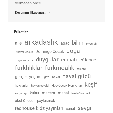
vermeden önce…
Devamını Okuyunuz..
Etiketler
arkadaşlık
bilim
aile
ağaç
biyografi
doğa
Domingo Çocuk
Dinozor Çocuk
duygular
empati
eğlence
doğa koruma
farklılıklar
farkındalık
felsefe
hayal gücü
gerçek yaşam
gezi
hayal
keşif
hayvanlar
Hep Çocuk Hep Kitap
hayvan sevgisi
macera
masal
kültür
kurgu dışı
Nesin Yayınevi
okul öncesi
paylaşmak
sevgi
redhouse kidz yayınları
sanat