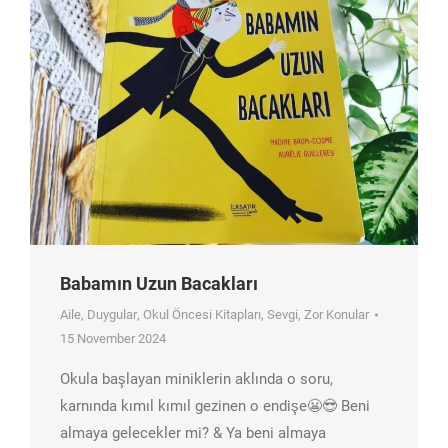
Babamın Uzun Bacakları
Aile
,
Duygular
,
Okul Öncesi Kitapları
,
Sevgi
,
Zor Konular
15 November 2024
Okula başlayan miniklerin aklında o soru,
karnında kımıl kımıl gezinen o endişe😬😎 Beni
almaya gelecekler mi? & Ya beni almaya