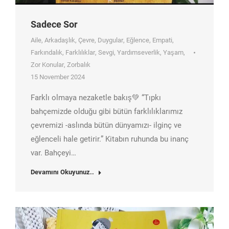
Sadece Sor
Aile
,
Arkadaşlık
,
Çevre
,
Duygular
,
Eğlence
,
Empati
,
Farkındalık
,
Farklılıklar
,
Sevgi
,
Yardımseverlik
,
Yaşam
,
Zor Konular
,
Zorbalık
15 November 2024
Farklı olmaya nezaketle bakış💚 “Tıpkı
bahçemizde olduğu gibi bütün farklılıklarımız
çevremizi -aslında bütün dünyamızı- ilginç ve
eğlenceli hale getirir.” Kitabın ruhunda bu inanç
var. Bahçeyi…
Devamını Okuyunuz..