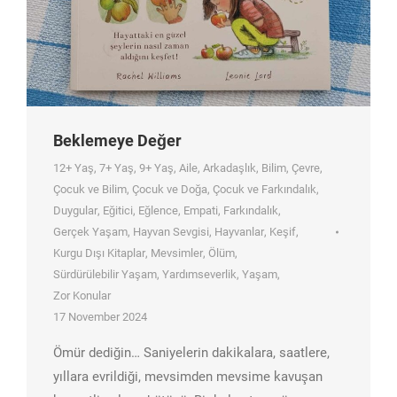
Beklemeye Değer
12+ Yaş
,
7+ Yaş
,
9+ Yaş
,
Aile
,
Arkadaşlık
,
Bilim
,
Çevre
,
Çocuk ve Bilim
,
Çocuk ve Doğa
,
Çocuk ve Farkındalık
,
Duygular
,
Eğitici
,
Eğlence
,
Empati
,
Farkındalık
,
Gerçek Yaşam
,
Hayvan Sevgisi
,
Hayvanlar
,
Keşif
,
Kurgu Dışı Kitaplar
,
Mevsimler
,
Ölüm
,
Sürdürülebilir Yaşam
,
Yardımseverlik
,
Yaşam
,
Zor Konular
17 November 2024
Ömür dediğin… Saniyelerin dakikalara, saatlere,
yıllara evrildiği, mevsimden mevsime kavuşan