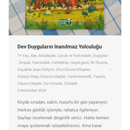
Dev Duyguların İnanılmaz Yolculuğu
7+ Yaş
,
Aile
,
Arkadaşlık
,
Çocuk ve Farkındalık
,
Duygular
,
Empati
,
Farkındalık
,
Farklılıklar
,
Hayal gücü
,
İlk Okuma
,
Kuşaklar Arası İletişim
,
Okul Öncesi Kitapları
,
Sözsüz Kitap
,
Sözsüz Kitaplar
,
Yardımseverlik
,
Yaşam
,
Yaşsız Kitaplar
,
Zor Konular
,
Zorbalık
5 November 2024
Köyde sıradan, sakin, huzurlu bir gün yaşanıyor.
Herkes günlük işleriyle, rahatça ilgileniyor.
Sayfayı incelemek dinginlik verici. Hatta hemen
oraya ışınlanmak isteyebilirsiniz. Ama karar