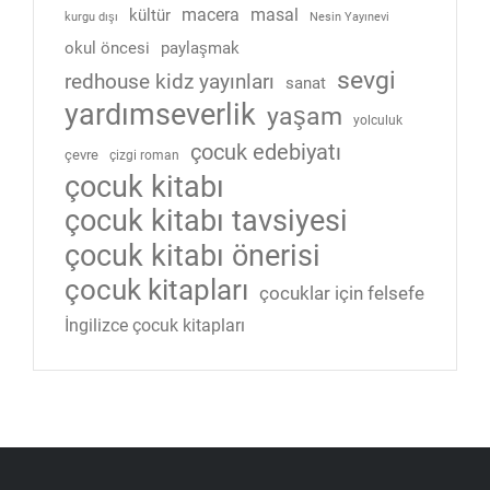
macera
masal
kültür
kurgu dışı
Nesin Yayınevi
okul öncesi
paylaşmak
sevgi
redhouse kidz yayınları
sanat
yardımseverlik
yaşam
yolculuk
çocuk edebiyatı
çevre
çizgi roman
çocuk kitabı
çocuk kitabı tavsiyesi
çocuk kitabı önerisi
çocuk kitapları
çocuklar için felsefe
İngilizce çocuk kitapları