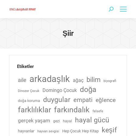
Search:
Şiir
Etiketler
arkadaşlık
bilim
aile
ağaç
biyografi
doğa
Domingo Çocuk
Dinozor Çocuk
duygular
empati
eğlence
doğa koruma
farklılıklar
farkındalık
felsefe
hayal gücü
gerçek yaşam
gezi
hayal
keşif
hayvanlar
Hep Çocuk Hep Kitap
hayvan sevgisi