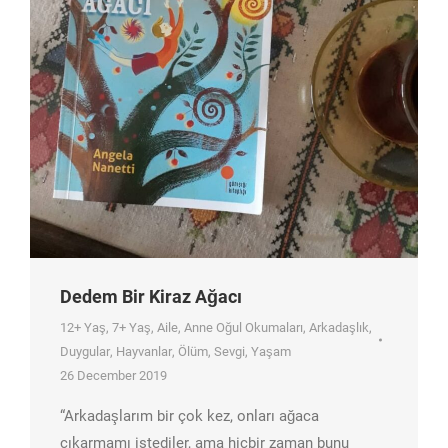
Dedem Bir Kiraz Ağacı
12+ Yaş
,
7+ Yaş
,
Aile
,
Anne Oğul Okumaları
,
Arkadaşlık
,
Duygular
,
Hayvanlar
,
Ölüm
,
Sevgi
,
Yaşam
26 December 2019
“Arkadaşlarım bir çok kez, onları ağaca
çıkarmamı istediler, ama hiçbir zaman bunu