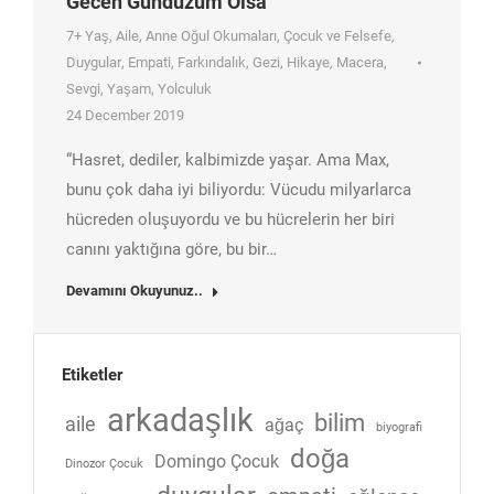
Gecen Gündüzüm Olsa
7+ Yaş
,
Aile
,
Anne Oğul Okumaları
,
Çocuk ve Felsefe
,
Duygular
,
Empati
,
Farkındalık
,
Gezi
,
Hikaye
,
Macera
,
Sevgi
,
Yaşam
,
Yolculuk
24 December 2019
“Hasret, dediler, kalbimizde yaşar. Ama Max,
bunu çok daha iyi biliyordu: Vücudu milyarlarca
hücreden oluşuyordu ve bu hücrelerin her biri
canını yaktığına göre, bu bir…
Devamını Okuyunuz..
Etiketler
arkadaşlık
bilim
aile
ağaç
biyografi
doğa
Domingo Çocuk
Dinozor Çocuk