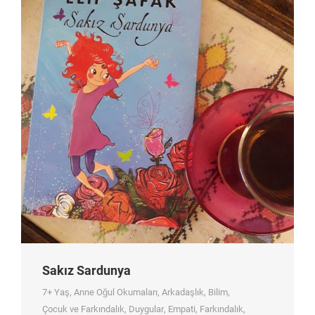
Sakız Sardunya
7+ Yaş
,
Anne Oğul Okumaları
,
Arkadaşlık
,
Bilim
,
Çocuk ve Farkındalık
,
Duygular
,
Empati
,
Farkındalık
,