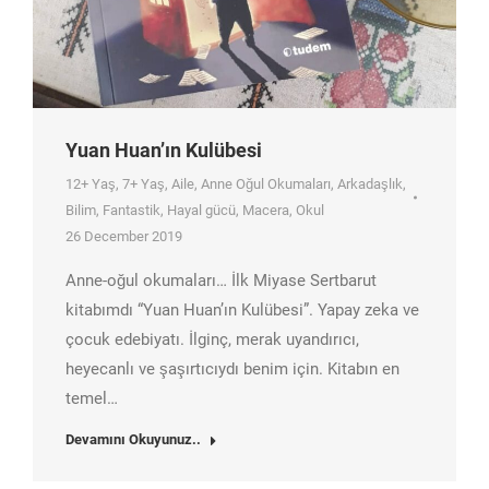
Yuan Huan’ın Kulübesi
12+ Yaş
,
7+ Yaş
,
Aile
,
Anne Oğul Okumaları
,
Arkadaşlık
,
Bilim
,
Fantastik
,
Hayal gücü
,
Macera
,
Okul
26 December 2019
Anne-oğul okumaları… İlk Miyase Sertbarut
kitabımdı “Yuan Huan’ın Kulübesi”. Yapay zeka ve
çocuk edebiyatı. İlginç, merak uyandırıcı,
heyecanlı ve şaşırtıcıydı benim için. Kitabın en
temel…
Devamını Okuyunuz..