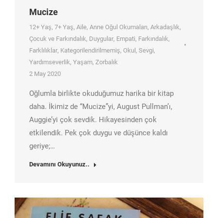
Mucize
12+ Yaş
,
7+ Yaş
,
Aile
,
Anne Oğul Okumaları
,
Arkadaşlık
,
Çocuk ve Farkındalık
,
Duygular
,
Empati
,
Farkındalık
,
Farklılıklar
,
Kategorilendirilmemiş
,
Okul
,
Sevgi
,
Yardımseverlik
,
Yaşam
,
Zorbalık
2 May 2020
Oğlumla birlikte okuduğumuz harika bir kitap
daha. İkimiz de “Mucize”yi, August Pullman’ı,
Auggie’yi çok sevdik. Hikayesinden çok
etkilendik. Pek çok duygu ve düşünce kaldı
geriye;…
Devamını Okuyunuz..