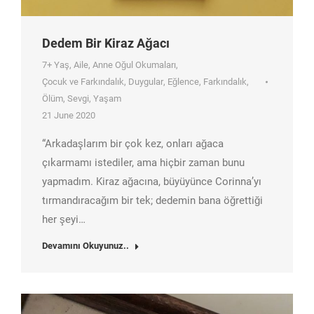
Dedem Bir Kiraz Ağacı
7+ Yaş
,
Aile
,
Anne Oğul Okumaları
,
Çocuk ve Farkındalık
,
Duygular
,
Eğlence
,
Farkındalık
,
Ölüm
,
Sevgi
,
Yaşam
21 June 2020
“Arkadaşlarım bir çok kez, onları ağaca
çıkarmamı istediler, ama hiçbir zaman bunu
yapmadım. Kiraz ağacına, büyüyünce Corinna’yı
tırmandıracağım bir tek; dedemin bana öğrettiği
her şeyi…
Devamını Okuyunuz..