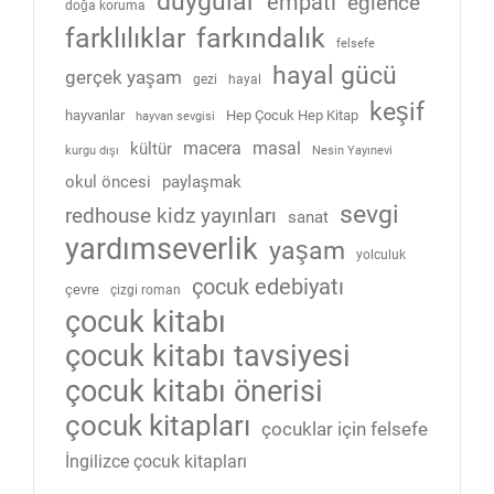
duygular
empati
eğlence
doğa koruma
farklılıklar
farkındalık
felsefe
hayal gücü
gerçek yaşam
gezi
hayal
keşif
hayvanlar
Hep Çocuk Hep Kitap
hayvan sevgisi
macera
masal
kültür
kurgu dışı
Nesin Yayınevi
okul öncesi
paylaşmak
sevgi
redhouse kidz yayınları
sanat
yardımseverlik
yaşam
yolculuk
çocuk edebiyatı
çevre
çizgi roman
çocuk kitabı
çocuk kitabı tavsiyesi
çocuk kitabı önerisi
çocuk kitapları
çocuklar için felsefe
İngilizce çocuk kitapları