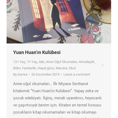
Yuan Huan’ın Kulübesi
12+ Yaş
,
7+ Yaş
,
Aile
,
Anne Oğul Okumaları
,
Arkadaşlık
,
Bilim
,
Fantastik
,
Hayal gücü
,
Macera
,
Okul
By
Semra
26 December 2019
Leave a comment
Anne-oğul okumaları… İlk Miyase Sertbarut
kitabımdı “Yuan Huan’ın Kulübesi”. Yapay zeka ve
çocuk edebiyatı. İlginç, merak uyandırıcı, heyecanlı
ve şaşırtıcıydı benim için. Kitabın en temel konusu
çocukların kitap okumamaları ve kitap okumayı