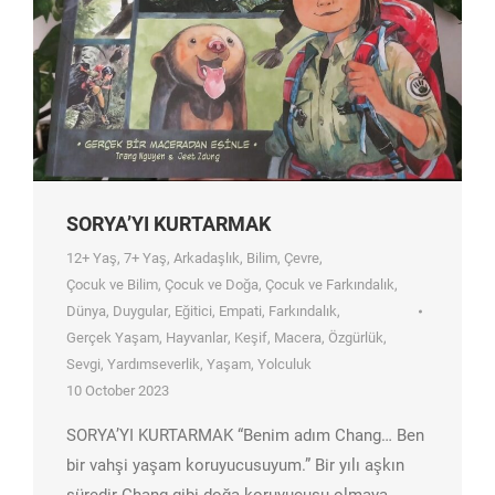
SORYA’YI KURTARMAK
12+ Yaş
,
7+ Yaş
,
Arkadaşlık
,
Bilim
,
Çevre
,
Çocuk ve Bilim
,
Çocuk ve Doğa
,
Çocuk ve Farkındalık
,
Dünya
,
Duygular
,
Eğitici
,
Empati
,
Farkındalık
,
Gerçek Yaşam
,
Hayvanlar
,
Keşif
,
Macera
,
Özgürlük
,
Sevgi
,
Yardımseverlik
,
Yaşam
,
Yolculuk
10 October 2023
SORYA’YI KURTARMAK “Benim adım Chang… Ben
bir vahşi yaşam koruyucusuyum.” Bir yılı aşkın
süredir Chang gibi doğa koruyucusu olmaya