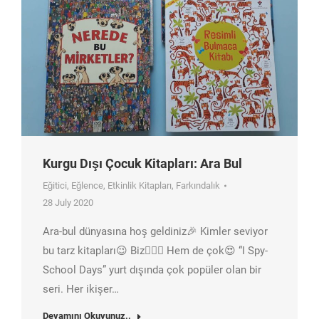
Kurgu Dışı Çocuk Kitapları: Ara Bul
Eğitici
,
Eğlence
,
Etkinlik Kitapları
,
Farkındalık
28 July 2020
Ara-bul dünyasına hoş geldiniz🎉 Kimler seviyor
bu tarz kitapları😉 Biz🙋🏽‍♀️ Hem de çok😍 “I Spy-
School Days” yurt dışında çok popüler olan bir
seri. Her ikişer…
Devamını Okuyunuz..