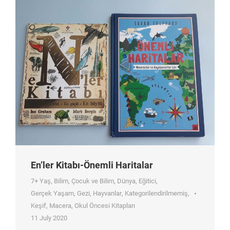
En’ler Kitabı-Önemli Haritalar
7+ Yaş
,
Bilim
,
Çocuk ve Bilim
,
Dünya
,
Eğitici
,
Gerçek Yaşam
,
Gezi
,
Hayvanlar
,
Kategorilendirilmemiş
,
Keşif
,
Macera
,
Okul Öncesi Kitapları
11 July 2020