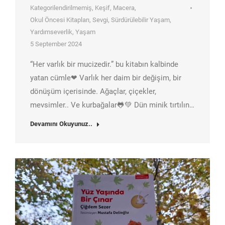
Kategorilendirilmemiş
,
Keşif
,
Macera
,
Okul Öncesi Kitapları
,
Sevgi
,
Sürdürülebilir Yaşam
,
Yardımseverlik
,
Yaşam
5 September 2024
“Her varlık bir mucizedir.” bu kitabın kalbinde
yatan cümle❤ Varlık her daim bir değişim, bir
dönüşüm içerisinde. Ağaçlar, çiçekler,
mevsimler.. Ve kurbağalar🐸💚 Dün minik tırtılın…
Devamını Okuyunuz..