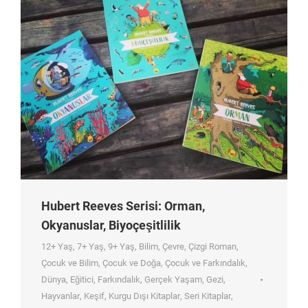
Hubert Reeves Serisi: Orman,
Okyanuslar, Biyoçeşitlilik
12+ Yaş
,
7+ Yaş
,
9+ Yaş
,
Bilim
,
Çevre
,
Çizgi Roman
,
Çocuk ve Bilim
,
Çocuk ve Doğa
,
Çocuk ve Farkındalık
,
Dünya
,
Eğitici
,
Farkındalık
,
Gerçek Yaşam
,
Gezi
,
Hayvanlar
,
Keşif
,
Kurgu Dışı Kitaplar
,
Seri Kitaplar
,