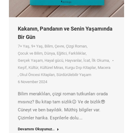
Kakanın, Pandanın ve Senin Yaşamında
Bir Gün
7+ Yaş
,
9+ Yaş
,
Bilim
,
Çevre
,
Çizgi Roman
,
Çocuk ve Bilim
,
Dünya
,
Eğitici
,
Farklılıklar
,
Gerçek Yaşam
,
Hayal gücü
,
Hayvanlar
,
İcat
,
İlk Okuma
,
Keşif
,
Kültür
,
Kültürel Miras
,
Kurgu Dışı Kitaplar
,
Macera
,
Okul Öncesi Kitapları
,
Sürdürülebilir Yaşam
6 November 2024
Bilim meraklıları, çizgi roman tutkunları orada
mısınız? Bu kitap tam sizlik😉 Ve de bizlik😎
Cüneyt ve ben bayıldık. Müthiş bilgiler var.
Çizimler harika. Esprilerle dolu.…
Devamını Okuyunuz..