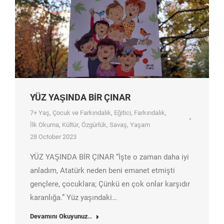
YÜZ YAŞINDA BİR ÇINAR
7+ Yaş
,
Çocuk ve Farkındalık
,
Eğitici
,
Farkındalık
,
İlk Okuma
,
Kültür
,
Özgürlük
,
Savaş
,
Yaşam
28 October 2023
YÜZ YAŞINDA BİR ÇINAR “İşte o zaman daha iyi
anladım, Atatürk neden beni emanet etmişti
gençlere, çocuklara; Çünkü en çok onlar karşıdır
karanlığa.” Yüz yaşındaki…
Devamını Okuyunuz..