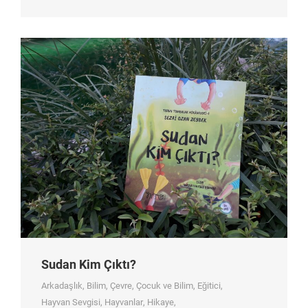
Sudan Kim Çıktı?
Arkadaşlık
,
Bilim
,
Çevre
,
Çocuk ve Bilim
,
Eğitici
,
Hayvan Sevgisi
,
Hayvanlar
,
Hikaye
,