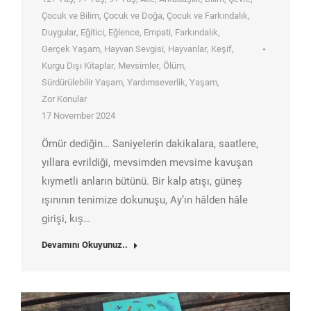
Çocuk ve Bilim
,
Çocuk ve Doğa
,
Çocuk ve Farkındalık
,
Duygular
,
Eğitici
,
Eğlence
,
Empati
,
Farkındalık
,
Gerçek Yaşam
,
Hayvan Sevgisi
,
Hayvanlar
,
Keşif
,
Kurgu Dışı Kitaplar
,
Mevsimler
,
Ölüm
,
Sürdürülebilir Yaşam
,
Yardımseverlik
,
Yaşam
,
Zor Konular
17 November 2024
Ömür dediğin… Saniyelerin dakikalara, saatlere,
yıllara evrildiği, mevsimden mevsime kavuşan
kıymetli anların bütünü. Bir kalp atışı, güneş
ışınının tenimize dokunuşu, Ay’ın hâlden hâle
girişi, kış…
Devamını Okuyunuz..