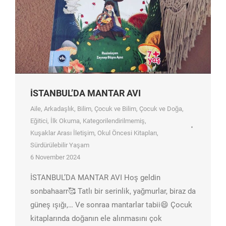
İSTANBUL’DA MANTAR AVI
Aile
,
Arkadaşlık
,
Bilim
,
Çocuk ve Bilim
,
Çocuk ve Doğa
,
Eğitici
,
İlk Okuma
,
Kategorilendirilmemiş
,
Kuşaklar Arası İletişim
,
Okul Öncesi Kitapları
,
Sürdürülebilir Yaşam
6 November 2024
İSTANBUL’DA MANTAR AVI Hoş geldin
sonbahaarr🥰 Tatlı bir serinlik, yağmurlar, biraz da
güneş ışığı,… Ve sonraa mantarlar tabii😄 Çocuk
kitaplarında doğanın ele alınmasını çok