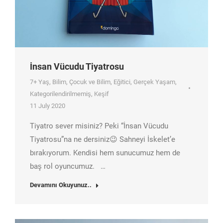
İnsan Vücudu Tiyatrosu
7+ Yaş
,
Bilim
,
Çocuk ve Bilim
,
Eğitici
,
Gerçek Yaşam
,
Kategorilendirilmemiş
,
Keşif
11 July 2020
Tiyatro sever misiniz? Peki “İnsan Vücudu
Tiyatrosu”na ne dersiniz😉 Sahneyi İskelet’e
bırakıyorum. Kendisi hem sunucumuz hem de
baş rol oyuncumuz. …
Devamını Okuyunuz..