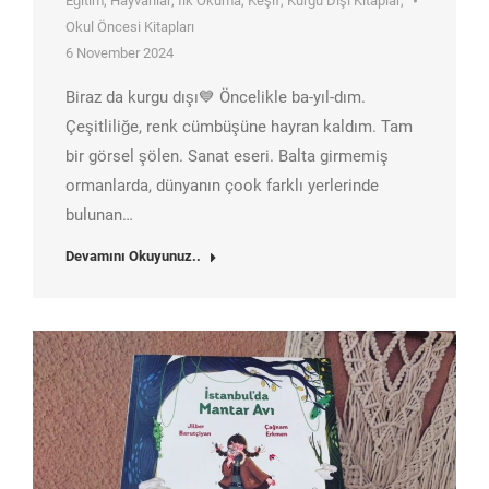
Eğitim
,
Hayvanlar
,
İlk Okuma
,
Keşif
,
Kurgu Dışı Kitaplar
,
Okul Öncesi Kitapları
6 November 2024
Biraz da kurgu dışı💙 Öncelikle ba-yıl-dım.
Çeşitliliğe, renk cümbüşüne hayran kaldım. Tam
bir görsel şölen. Sanat eseri. Balta girmemiş
ormanlarda, dünyanın çook farklı yerlerinde
bulunan…
Devamını Okuyunuz..