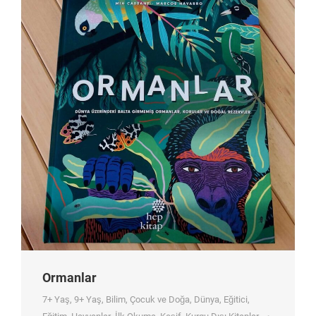
Ormanlar
7+ Yaş
,
9+ Yaş
,
Bilim
,
Çocuk ve Doğa
,
Dünya
,
Eğitici
,