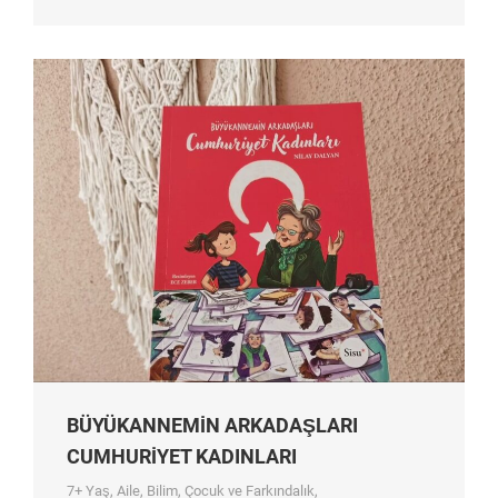
BÜYÜKANNEMİN ARKADAŞLARI
CUMHURİYET KADINLARI
7+ Yaş
,
Aile
,
Bilim
,
Çocuk ve Farkındalık
,