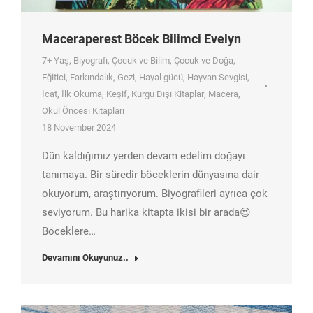
Maceraperest Böcek Bilimci Evelyn
7+ Yaş
,
Biyografi
,
Çocuk ve Bilim
,
Çocuk ve Doğa
,
Eğitici
,
Farkındalık
,
Gezi
,
Hayal gücü
,
Hayvan Sevgisi
,
İcat
,
İlk Okuma
,
Keşif
,
Kurgu Dışı Kitaplar
,
Macera
,
Okul Öncesi Kitapları
18 November 2024
Dün kaldığımız yerden devam edelim doğayı
tanımaya. Bir süredir böceklerin dünyasına dair
okuyorum, araştırıyorum. Biyografileri ayrıca çok
seviyorum. Bu harika kitapta ikisi bir arada😍
Böceklere…
Devamını Okuyunuz..