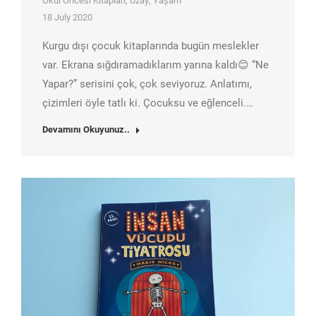
Okul Öncesi Kitapları
,
Uzay
,
Yaşam
18 July 2020
Kurgu dışı çocuk kitaplarında bugün meslekler
var. Ekrana sığdıramadıklarım yarına kaldı😊 “Ne
Yapar?” serisini çok, çok seviyoruz. Anlatımı,
çizimleri öyle tatlı ki. Çocuksu ve eğlenceli.…
Devamını Okuyunuz..