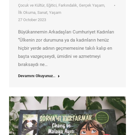
Çocuk ve Kültür
,
Eğitici
,
Farkındalık
,
Gerçek Yaşam
,
İlk Okuma
,
Sanat
,
Yaşam
27 October 2023
Büyükannemin Arkadaşları Cumhuriyet Kadınları
“Ülkenin zor durumuna ya da kadınların henüz
hiçbir yerde adının geçmemesine takılı kalıp en
başta vazgeçseydi, ümidini ve azmetmeyi
bıraksaydı ne…
Devamını Okuyunuz..