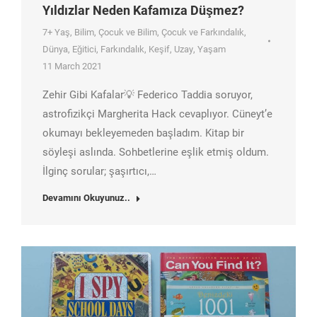
Yıldızlar Neden Kafamıza Düşmez?
7+ Yaş
,
Bilim
,
Çocuk ve Bilim
,
Çocuk ve Farkındalık
,
Dünya
,
Eğitici
,
Farkındalık
,
Keşif
,
Uzay
,
Yaşam
11 March 2021
Zehir Gibi Kafalar💡 Federico Taddia soruyor,
astrofizikçi Margherita Hack cevaplıyor. Cüneyt’e
okumayı bekleyemeden başladım. Kitap bir
söyleşi aslında. Sohbetlerine eşlik etmiş oldum.
İlginç sorular; şaşırtıcı,…
Devamını Okuyunuz..