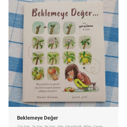
Beklemeye Değer
12+ Yaş
,
7+ Yaş
,
9+ Yaş
,
Aile
,
Arkadaşlık
,
Bilim
,
Çevre
,