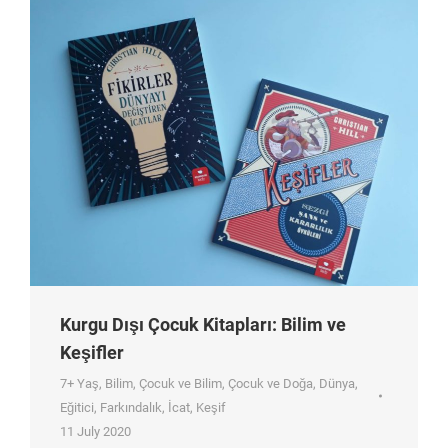
Kurgu Dışı Çocuk Kitapları: Bilim ve
Keşifler
7+ Yaş
,
Bilim
,
Çocuk ve Bilim
,
Çocuk ve Doğa
,
Dünya
,
Eğitici
,
Farkındalık
,
İcat
,
Keşif
11 July 2020