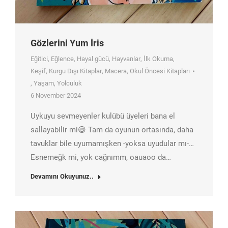
Gözlerini Yum İris
Eğitici
,
Eğlence
,
Hayal gücü
,
Hayvanlar
,
İlk Okuma
,
Keşif
,
Kurgu Dışı Kitaplar
,
Macera
,
Okul Öncesi Kitapları
,
Yaşam
,
Yolculuk
6 November 2024
Uykuyu sevmeyenler kulübü üyeleri bana el
sallayabilir mi😄 Tam da oyunun ortasında, daha
tavuklar bile uyumamışken -yoksa uyudular mı-…
Esnemeğk mi, yok cağnımm, oauaoo da…
Devamını Okuyunuz..