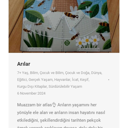
Arılar
7+ Yaş
,
Bilim
,
Çocuk ve Bilim
,
Çocuk ve Doğa
,
Dünya
,
Eğitici
,
Gerçek Yaşam
,
Hayvanlar
,
İcat
,
Keşif
,
Kurgu Dışı Kitaplar
,
Sürdürülebilir Yaşam
6 November 2024
Muazzam bir atlas👌 Arıların yaşamını her
yönüyle ele alan ve arıların insan hayatını nasıl
etkilediğini, şekillendirdiğini tarihten pekçok