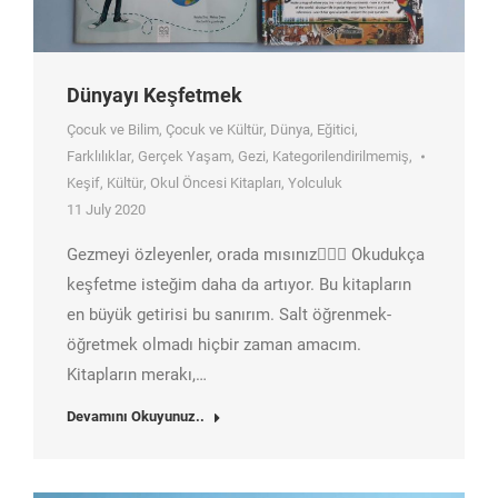
Dünyayı Keşfetmek
Çocuk ve Bilim
,
Çocuk ve Kültür
,
Dünya
,
Eğitici
,
Farklılıklar
,
Gerçek Yaşam
,
Gezi
,
Kategorilendirilmemiş
,
Keşif
,
Kültür
,
Okul Öncesi Kitapları
,
Yolculuk
11 July 2020
Gezmeyi özleyenler, orada mısınız🙋🏽‍♀️ Okudukça
keşfetme isteğim daha da artıyor. Bu kitapların
en büyük getirisi bu sanırım. Salt öğrenmek-
öğretmek olmadı hiçbir zaman amacım.
Kitapların merakı,…
Devamını Okuyunuz..