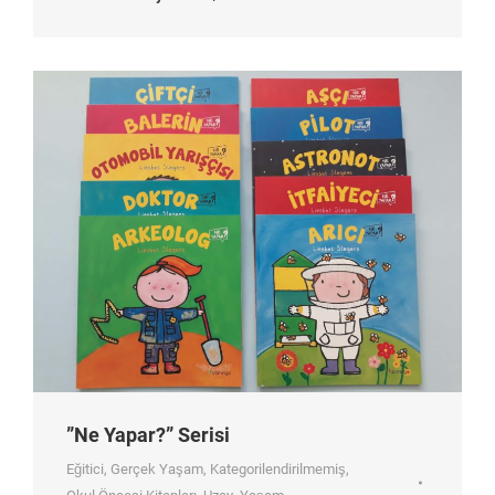
”Ne Yapar?” Serisi
Eğitici
,
Gerçek Yaşam
,
Kategorilendirilmemiş
,