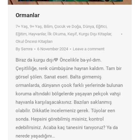
Ormanlar
7+ Yaş
,
9+ Yaş
,
Bilim
,
Çocuk ve Doğa
,
Dünya
,
Eğitici
,
Eğitim
,
Hayvanlar
,
İlk Okuma
,
Keşif
,
Kurgu Dışı Kitaplar
,
Okul Öncesi Kitapları
By
Semra
6 November 2024
Leave a comment
Biraz da kurgu dışı💙 Öncelikle ba-yıl-dım.
Çeşitliliğe, renk cümbüşüne hayran kaldım. Tam bir
görsel şölen. Sanat eseri. Balta girmemiş
ormanlarda, dünyanın çook farklı yerlerinde bulunan
koruma altındaki bölgelerde yaşayan pekçok vahşi
hayvanla karşılaşacaksınız. Bazıları saklanmış
olabilir. Dikkatle incelemeniz gerek. Tüyolar een
sonda. Hepsini görebilmiş misiniz, kontrol
edebilirsiniz. Acaba kaç tanesini tanıyoruz? Ya da
nerede yaşadığını…