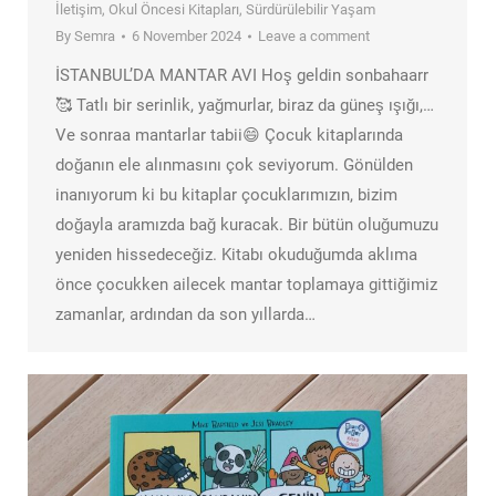
İletişim
,
Okul Öncesi Kitapları
,
Sürdürülebilir Yaşam
By
Semra
6 November 2024
Leave a comment
İSTANBUL’DA MANTAR AVI Hoş geldin sonbahaarr
🥰 Tatlı bir serinlik, yağmurlar, biraz da güneş ışığı,…
Ve sonraa mantarlar tabii😄 Çocuk kitaplarında
doğanın ele alınmasını çok seviyorum. Gönülden
inanıyorum ki bu kitaplar çocuklarımızın, bizim
doğayla aramızda bağ kuracak. Bir bütün oluğumuzu
yeniden hissedeceğiz. Kitabı okuduğumda aklıma
önce çocukken ailecek mantar toplamaya gittiğimiz
zamanlar, ardından da son yıllarda…