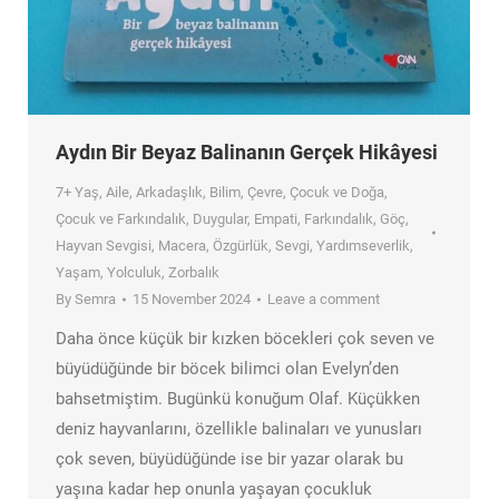
Aydın Bir Beyaz Balinanın Gerçek Hikâyesi
7+ Yaş
,
Aile
,
Arkadaşlık
,
Bilim
,
Çevre
,
Çocuk ve Doğa
,
Çocuk ve Farkındalık
,
Duygular
,
Empati
,
Farkındalık
,
Göç
,
Hayvan Sevgisi
,
Macera
,
Özgürlük
,
Sevgi
,
Yardımseverlik
,
Yaşam
,
Yolculuk
,
Zorbalık
By
Semra
15 November 2024
Leave a comment
Daha önce küçük bir kızken böcekleri çok seven ve
büyüdüğünde bir böcek bilimci olan Evelyn’den
bahsetmiştim. Bugünkü konuğum Olaf. Küçükken
deniz hayvanlarını, özellikle balinaları ve yunusları
çok seven, büyüdüğünde ise bir yazar olarak bu
yaşına kadar hep onunla yaşayan çocukluk