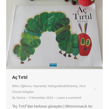
Aç Tırtıl
Bilim
,
Eğlence
,
Hayvanlar
,
Kategorilendirilmemiş
,
Okul
Öncesi Kitapları
By
Semra
5 November 2024
Leave a comment
“Aç Tırtıl”dan herkese günaydın:) Miniminnacık bir