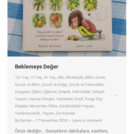
Beklemeye Değer
12+ Yaş
,
7+ Yaş
,
9+ Yaş
,
Aile
,
Arkadaşlık
,
Bilim
,
Çevre
,
Çocuk ve Bilim
,
Çocuk ve Doğa
,
Çocuk ve Farkındalık
,
Duygular
,
Eğitici
,
Eğlence
,
Empati
,
Farkındalık
,
Gerçek
Yaşam
,
Hayvan Sevgisi
,
Hayvanlar
,
Keşif
,
Kurgu Dışı
Kitaplar
,
Mevsimler
,
Ölüm
,
Sürdürülebilir Yaşam
,
Yardımseverlik
,
Yaşam
,
Zor Konular
By
Semra
17 November 2024
Leave a comment
Ömür dediğin… Saniyelerin dakikalara, saatlere,