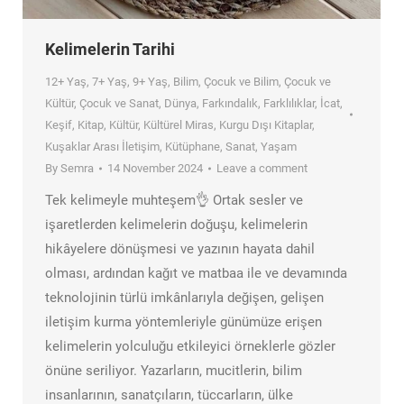
Kelimelerin Tarihi
12+ Yaş
,
7+ Yaş
,
9+ Yaş
,
Bilim
,
Çocuk ve Bilim
,
Çocuk ve
Kültür
,
Çocuk ve Sanat
,
Dünya
,
Farkındalık
,
Farklılıklar
,
İcat
,
Keşif
,
Kitap
,
Kültür
,
Kültürel Miras
,
Kurgu Dışı Kitaplar
,
Kuşaklar Arası İletişim
,
Kütüphane
,
Sanat
,
Yaşam
By
Semra
14 November 2024
Leave a comment
Tek kelimeyle muhteşem👌 Ortak sesler ve
işaretlerden kelimelerin doğuşu, kelimelerin
hikâyelere dönüşmesi ve yazının hayata dahil
olması, ardından kağıt ve matbaa ile ve devamında
teknolojinin türlü imkânlarıyla değişen, gelişen
iletişim kurma yöntemleriyle günümüze erişen
kelimelerin yolculuğu etkileyici örneklerle gözler
önüne seriliyor. Yazarların, mucitlerin, bilim
insanlarının, sanatçıların, tüccarların, ülke