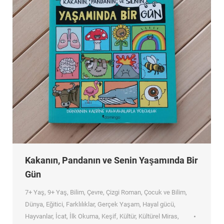
Kakanın, Pandanın ve Senin Yaşamında Bir
Gün
7+ Yaş
,
9+ Yaş
,
Bilim
,
Çevre
,
Çizgi Roman
,
Çocuk ve Bilim
,
Dünya
,
Eğitici
,
Farklılıklar
,
Gerçek Yaşam
,
Hayal gücü
,
Hayvanlar
,
İcat
,
İlk Okuma
,
Keşif
,
Kültür
,
Kültürel Miras
,