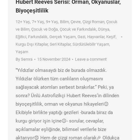
Hubert Reeves Serisi: Orman, Okyanuslar,
Biyoçeşitlilik
12+ Yaş
,
7+ Yaş
,
9+ Yaş
,
Bilim
,
Çevre
,
Çizgi Roman
,
Çocuk
ve Bilim
,
Çocuk ve Doğa
,
Çocuk ve Farkındalık
,
Dünya
,
Eğitici
,
Farkındalık
,
Gerçek Yaşam
,
Gezi
,
Hayvanlar
,
Keşif
,
Kurgu Dışı Kitaplar
,
Seri Kitaplar
,
Sürdürülebilir Yaşam
,
Yaşam
By
Semra
15 November 2024
Leave a comment
“Yıldızlar olmasaydı biz de burada olmazdık.
Yıldızlar ölürken tüm canlıların oluşmasını
sağlayacak atomları serbest bırakırlar.” Peki, ya
sonra? Ünlü Astrofizikçi Hubert Reeves’in dilinden
biyoçeşitlilik, orman ve okyanus hikayeleri😊
Ekibiyle birlikte yaptığı gezileri -burada biraz da
kurgu giriyor işin içine😉- sorular, cevaplar,
açıklamalar eşliğinde, bilimsel verilerle bize
aktarıyor😍 Hem de çizgi roman olarak🎉 Oldukça