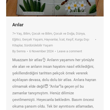
Arılar
7+ Yaş
,
Bilim
,
Çocuk ve Bilim
,
Çocuk ve Doğa
,
Dünya
,
Eğitici
,
Gerçek Yaşam
,
Hayvanlar
,
İcat
,
Keşif
,
Kurgu Dışı
Kitaplar
,
Sürdürülebilir Yaşam
By
Semra
6 November 2024
Leave a comment
Muazzam bir atlas👌 Arıların yaşamını her yönüyle
ele alan ve arıların insan hayatını nasıl etkilediğini,
şekillendirdiğini tarihten pekçok örnek vererek
açıklayan devasa, dolu dolu bir atlas. Arılara hayran
olmamak elde değil😇 “Arılar”la geçen yıl bu
zamanlar tanışmıştım. Henüz dilimize
çevrilmemişti. Heyecanla bekledim. Basım öncesi
okuma şansım oldu. Tek bir ayrıntısını atlamadan,