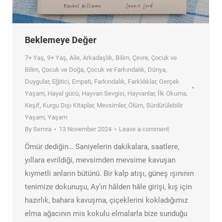
Beklemeye Değer
7+ Yaş
,
9+ Yaş
,
Aile
,
Arkadaşlık
,
Bilim
,
Çevre
,
Çocuk ve
Bilim
,
Çocuk ve Doğa
,
Çocuk ve Farkındalık
,
Dünya
,
Duygular
,
Eğitici
,
Empati
,
Farkındalık
,
Farklılıklar
,
Gerçek
Yaşam
,
Hayal gücü
,
Hayvan Sevgisi
,
Hayvanlar
,
İlk Okuma
,
Keşif
,
Kurgu Dışı Kitaplar
,
Mevsimler
,
Ölüm
,
Sürdürülebilir
Yaşam
,
Yaşam
By
Semra
13 November 2024
Leave a comment
Ömür dediğin… Saniyelerin dakikalara, saatlere,
yıllara evrildiği, mevsimden mevsime kavuşan
kıymetli anların bütünü. Bir kalp atışı, güneş ışınının
tenimize dokunuşu, Ay’ın hâlden hâle girişi, kış için
hazırlık, bahara kavuşma, çiçeklerini kokladığımız
elma ağacının mis kokulu elmalarla bize sunduğu