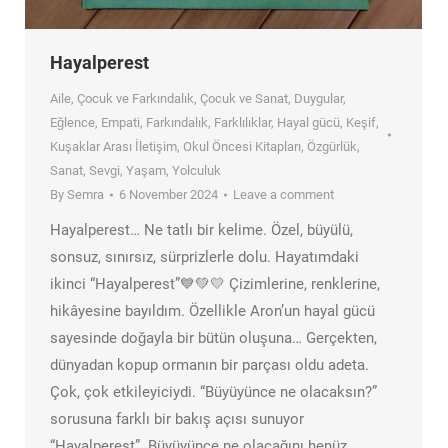
Hayalperest
Aile
,
Çocuk ve Farkındalık
,
Çocuk ve Sanat
,
Duygular
,
Eğlence
,
Empati
,
Farkındalık
,
Farklılıklar
,
Hayal gücü
,
Keşif
,
Kuşaklar Arası İletişim
,
Okul Öncesi Kitapları
,
Özgürlük
,
Sanat
,
Sevgi
,
Yaşam
,
Yolculuk
By
Semra
6 November 2024
Leave a comment
Hayalperest… Ne tatlı bir kelime. Özel, büyülü,
sonsuz, sınırsız, sürprizlerle dolu. Hayatımdaki
ikinci “Hayalperest”💙💚💛 Çizimlerine, renklerine,
hikâyesine bayıldım. Özellikle Aron’un hayal gücü
sayesinde doğayla bir bütün oluşuna… Gerçekten,
dünyadan kopup ormanın bir parçası oldu adeta.
Çok, çok etkileyiciydi. “Büyüyünce ne olacaksın?”
sorusuna farklı bir bakış açısı sunuyor
“Hayalperest”. Büyüyünce ne olacağını henüz