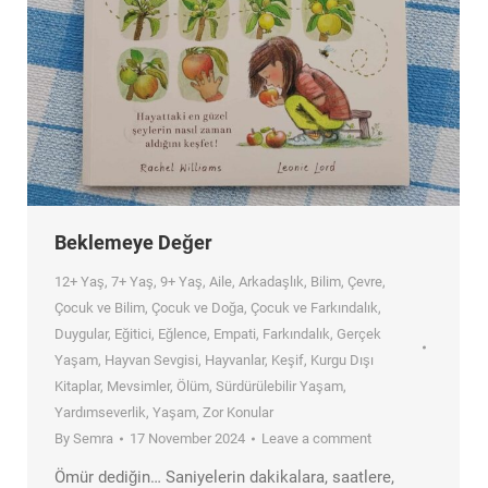
Beklemeye Değer
12+ Yaş
,
7+ Yaş
,
9+ Yaş
,
Aile
,
Arkadaşlık
,
Bilim
,
Çevre
,
Çocuk ve Bilim
,
Çocuk ve Doğa
,
Çocuk ve Farkındalık
,
Duygular
,
Eğitici
,
Eğlence
,
Empati
,
Farkındalık
,
Gerçek
Yaşam
,
Hayvan Sevgisi
,
Hayvanlar
,
Keşif
,
Kurgu Dışı
Kitaplar
,
Mevsimler
,
Ölüm
,
Sürdürülebilir Yaşam
,
Yardımseverlik
,
Yaşam
,
Zor Konular
By
Semra
17 November 2024
Leave a comment
Ömür dediğin… Saniyelerin dakikalara, saatlere,