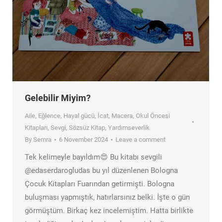
Gelebilir Miyim?
Aile
,
Eğlence
,
Hayal gücü
,
İcat
,
Macera
,
Okul Öncesi
Kitapları
,
Sevgi
,
Sözsüz Kitap
,
Yardımseverlik
By
Semra
6 November 2024
Leave a comment
Tek kelimeyle bayıldım😍 Bu kitabı sevgili
@edaserdarogludas bu yıl düzenlenen Bologna
Çocuk Kitapları Fuarından getirmişti. Bologna
buluşması yapmıştık, hatırlarsınız belki. İşte o gün
görmüştüm. Birkaç kez incelemiştim. Hatta birlikte