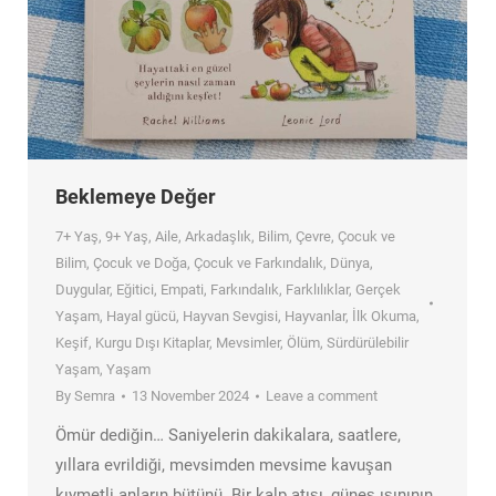
Beklemeye Değer
7+ Yaş
,
9+ Yaş
,
Aile
,
Arkadaşlık
,
Bilim
,
Çevre
,
Çocuk ve
Bilim
,
Çocuk ve Doğa
,
Çocuk ve Farkındalık
,
Dünya
,
Duygular
,
Eğitici
,
Empati
,
Farkındalık
,
Farklılıklar
,
Gerçek
Yaşam
,
Hayal gücü
,
Hayvan Sevgisi
,
Hayvanlar
,
İlk Okuma
,
Keşif
,
Kurgu Dışı Kitaplar
,
Mevsimler
,
Ölüm
,
Sürdürülebilir
Yaşam
,
Yaşam
By
Semra
13 November 2024
Leave a comment
Ömür dediğin… Saniyelerin dakikalara, saatlere,
yıllara evrildiği, mevsimden mevsime kavuşan
kıymetli anların bütünü. Bir kalp atışı, güneş ışınının