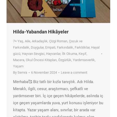
Hilda-Yabandan Hikâyeler
7+ Yaş
,
Aile
,
Arkadaşlık
,
Çizgi Roman
,
Çocuk ve
Farkındalık
,
Duygular
,
Empati
,
Farkındalık
,
Farklılıklar
,
Hayal
gücü
,
Hayvan Sevgisi
,
Hayvanlar
,
İlk Okuma
,
Keşif
,
Macera
,
Okul Öncesi Kitapları
,
Özgürlük
,
Yardımseverlik
,
Yaşam
By
Semra
6 November 2024
Leave a comment
Merhaba🥰 Biz tatlı bir kızla tanıştık. Adı Hilda.
Meraklı, ilgili, cesur, araştırmacı, şefkatli ve
yardımsever biri. İç içe geçen hikâyelerde, aslında iç
içe geçen yaşamlarda yuva, yurt konusu işleniyor bu
kitapta. Yazar yaşam alanı, sınırlar, bir arada var