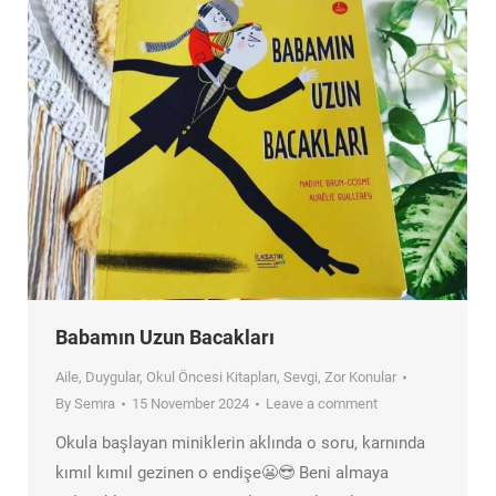
Babamın Uzun Bacakları
Aile
,
Duygular
,
Okul Öncesi Kitapları
,
Sevgi
,
Zor Konular
By
Semra
15 November 2024
Leave a comment
Okula başlayan miniklerin aklında o soru, karnında
kımıl kımıl gezinen o endişe😬😎 Beni almaya