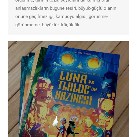
olabilme, tarihin tozlu sayfalarında kalmış olan
anlaşmazlıkların bugüne tesiri, büyük-güçlü olanın
önüne geçilmezliği, kamuoyu algısı, görünme-
görünmeme, büyüklük-küçüklük…