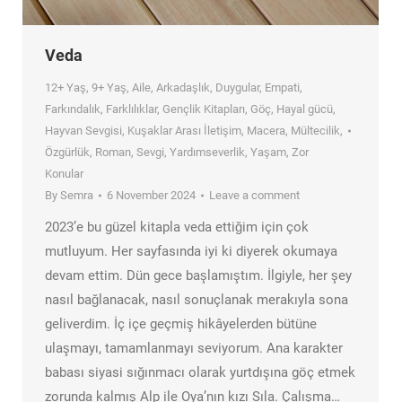
Veda
12+ Yaş
,
9+ Yaş
,
Aile
,
Arkadaşlık
,
Duygular
,
Empati
,
Farkındalık
,
Farklılıklar
,
Gençlik Kitapları
,
Göç
,
Hayal gücü
,
Hayvan Sevgisi
,
Kuşaklar Arası İletişim
,
Macera
,
Mültecilik
,
Özgürlük
,
Roman
,
Sevgi
,
Yardımseverlik
,
Yaşam
,
Zor
Konular
By
Semra
6 November 2024
Leave a comment
2023’e bu güzel kitapla veda ettiğim için çok
mutluyum. Her sayfasında iyi ki diyerek okumaya
devam ettim. Dün gece başlamıştım. İlgiyle, her şey
nasıl bağlanacak, nasıl sonuçlanak merakıyla sona
geliverdim. İç içe geçmiş hikâyelerden bütüne
ulaşmayı, tamamlanmayı seviyorum. Ana karakter
babası siyasi sığınmacı olarak yurtdışına göç etmek
zorunda kalmış Alp ile Oya’nın kızı Sıla. Çalışma…