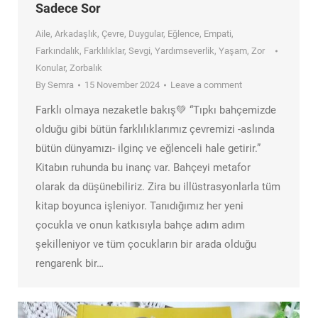
Sadece Sor
Aile
,
Arkadaşlık
,
Çevre
,
Duygular
,
Eğlence
,
Empati
,
Farkındalık
,
Farklılıklar
,
Sevgi
,
Yardımseverlik
,
Yaşam
,
Zor
Konular
,
Zorbalık
By
Semra
15 November 2024
Leave a comment
Farklı olmaya nezaketle bakış💚 “Tıpkı bahçemizde
olduğu gibi bütün farklılıklarımız çevremizi -aslında
bütün dünyamızı- ilginç ve eğlenceli hale getirir.”
Kitabın ruhunda bu inanç var. Bahçeyi metafor
olarak da düşünebiliriz. Zira bu illüstrasyonlarla tüm
kitap boyunca işleniyor. Tanıdığımız her yeni
çocukla ve onun katkısıyla bahçe adım adım
şekilleniyor ve tüm çocukların bir arada olduğu
rengarenk bir…