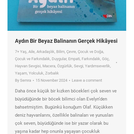
Aydın Bir Beyaz Balinanın Gerçek Hikâyesi
7+ Yaş
,
Aile
,
Arkadaşlık
,
Bilim
,
Çevre
,
Çocuk ve Doğa
,
Çocuk ve Farkındalık
,
Duygular
,
Empati
,
Farkındalık
,
Göç
,
Hayvan Sevgisi
,
Macera
,
Özgürlük
,
Sevgi
,
Yardımseverlik
,
Yaşam
,
Yolculuk
,
Zorbalık
By
Semra
15 November 2024
Leave a comment
Daha önce küçük bir kızken böcekleri çok seven ve
büyüdüğünde bir böcek bilimci olan Evelyn’den
bahsetmiştim. Bugünkü konuğum Olaf. Küçükken
deniz hayvanlarını, özellikle balinaları ve yunusları
çok seven, büyüdüğünde ise bir yazar olarak bu
yaşına kadar hep onunla yaşayan çocukluk