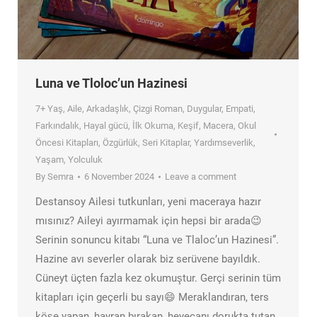
Luna ve Tloloc’un Hazinesi
7+ Yaş
,
Aile
,
Arkadaşlık
,
Çizgi Roman
,
Duygular
,
Empati
,
Farkındalık
,
Hayal gücü
,
İlk Okuma
,
Keşif
,
Macera
,
Okul
Öncesi Kitapları
,
Özgürlük
,
Seri Kitaplar
,
Yardımseverlik
,
Yaşam
,
Yolculuk
By
Semra
6 November 2024
Leave a comment
Destansoy Ailesi tutkunları, yeni maceraya hazır
mısınız? Aileyi ayırmamak için hepsi bir arada😉
Serinin sonuncu kitabı “Luna ve Tlaloc’un Hazinesi”.
Hazine avı severler olarak biz serüvene bayıldık.
Cüneyt üçten fazla kez okumuştur. Gerçi serinin tüm
kitapları için geçerli bu sayı😄 Meraklandıran, ters
köşe yapan, hayran bırakan, heyecanı dorukta tutan,