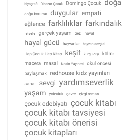
doğa
Domingo Çocuk
biyografi
Dinozor Çocuk
duygular
empati
doğa koruma
farklılıklar
farkındalık
eğlence
gerçek yaşam
gezi
hayal
felsefe
hayal gücü
hayvanlar
hayvan sevgisi
keşif
kültür
Hep Çocuk Hep Kitap
kurgu dışı
macera
masal
okul öncesi
Nesin Yayınevi
redhouse kidz yayınları
paylaşmak
yardımseverlik
sevgi
sanat
yaşam
çevre
yolculuk
çizgi roman
çocuk kitabı
çocuk edebiyatı
çocuk kitabı tavsiyesi
çocuk kitabı önerisi
çocuk kitapları