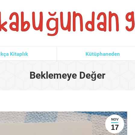
kça Kitaplık
Kütüphaneden
Beklemeye Değer
NOV
17