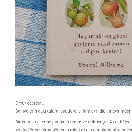
Ömür dediğin…
Saniyelerin dakikalara, saatlere, yıllara evrildiği, mevsimd
Bir kalp atışı, güneş ışınının tenimize dokunuşu, Ay’ın hâlden
kokladığımız elma ağacının mis kokulu elmalarla bize sunduğ