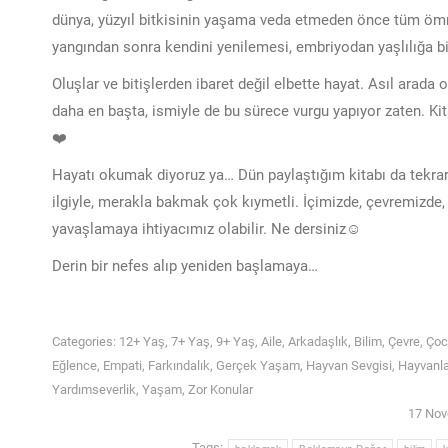
dünya, yüzyıl bitkisinin yaşama veda etmeden önce tüm öm
yangından sonra kendini yenilemesi, embriyodan yaşlılığa 
Oluşlar ve bitişlerden ibaret değil elbette hayat. Asıl arada o
daha en başta, ismiyle de bu sürece vurgu yapıyor zaten. Ki
❤️
Hayatı okumak diyoruz ya… Dün paylaştığım kitabı da tekrar h
ilgiyle, merakla bakmak çok kıymetli. İçimizde, çevremizde, 
yavaşlamaya ihtiyacımız olabilir. Ne dersiniz☺️
Derin bir nefes alıp yeniden başlamaya…
Categories:
12+ Yaş
,
7+ Yaş
,
9+ Yaş
,
Aile
,
Arkadaşlık
,
Bilim
,
Çevre
,
Çoc
Eğlence
,
Empati
,
Farkındalık
,
Gerçek Yaşam
,
Hayvan Sevgisi
,
Hayvanla
Yardımseverlik
,
Yaşam
,
Zor Konular
17 Nov
Tags: