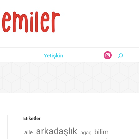
Yetişkin
Search:
Instagram
page
opens
in
new
window
Etiketler
arkadaşlık
bilim
aile
ağaç