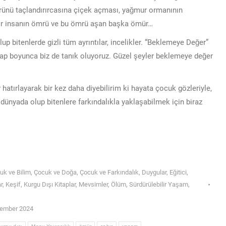
rünü taçlandırırcasına çiçek açması, yağmur ormanının
bir insanın ömrü ve bu ömrü aşan başka ömür…
lup bitenlerde gizli tüm ayrıntılar, incelikler. “Beklemeye Değer”
tap boyunca biz de tanık oluyoruz. Güzel şeyler beklemeye değer
atırlayarak bir kez daha diyebilirim ki hayata çocuk gözleriyle,
dünyada olup bitenlere farkındalıkla yaklaşabilmek için biraz
uk ve Bilim
,
Çocuk ve Doğa
,
Çocuk ve Farkındalık
,
Duygular
,
Eğitici
,
r
,
Keşif
,
Kurgu Dışı Kitaplar
,
Mevsimler
,
Ölüm
,
Sürdürülebilir Yaşam
,
ember 2024