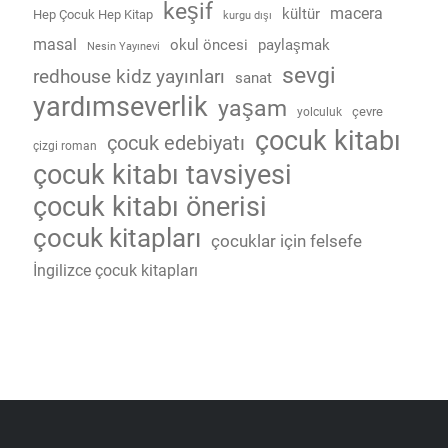
keşif
macera
kültür
Hep Çocuk Hep Kitap
kurgu dışı
masal
okul öncesi
paylaşmak
Nesin Yayınevi
sevgi
redhouse kidz yayınları
sanat
yardımseverlik
yaşam
çevre
yolculuk
çocuk kitabı
çocuk edebiyatı
çizgi roman
çocuk kitabı tavsiyesi
çocuk kitabı önerisi
çocuk kitapları
çocuklar için felsefe
İngilizce çocuk kitapları