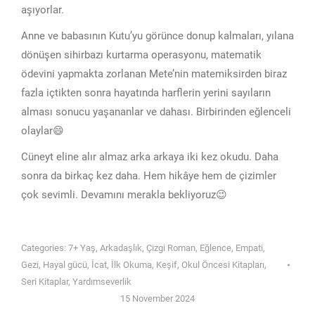
aşıyorlar.
Anne ve babasının Kutu’yu görünce donup kalmaları, yılana
dönüşen sihirbazı kurtarma operasyonu, matematik
ödevini yapmakta zorlanan Mete’nin matemiksirden biraz
fazla içtikten sonra hayatında harflerin yerini sayıların
alması sonucu yaşananlar ve dahası. Birbirinden eğlenceli
olaylar😄
Cüneyt eline alır almaz arka arkaya iki kez okudu. Daha
sonra da birkaç kez daha. Hem hikâye hem de çizimler
çok sevimli. Devamını merakla bekliyoruz😉
Categories:
7+ Yaş
,
Arkadaşlık
,
Çizgi Roman
,
Eğlence
,
Empati
,
Gezi
,
Hayal gücü
,
İcat
,
İlk Okuma
,
Keşif
,
Okul Öncesi Kitapları
,
Seri Kitaplar
,
Yardımseverlik
15 November 2024