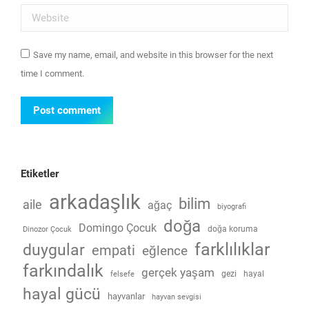
Website
Save my name, email, and website in this browser for the next
time I comment.
Post comment
Etiketler
arkadaşlık
bilim
aile
ağaç
biyografi
doğa
Domingo Çocuk
doğa koruma
Dinozor Çocuk
farklılıklar
duygular
empati
eğlence
farkındalık
gerçek yaşam
gezi
hayal
felsefe
hayal gücü
hayvanlar
hayvan sevgisi