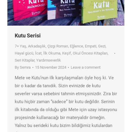
Kutu Serisi
7+ Yaş
,
Arkadaşlık
,
Çizgi Roman
,
Eğlence
,
Empati
,
Gezi
,
Hayal gücü
,
İcat
,
İlk Okuma
,
Keşif
,
Okul Öncesi Kitapları
,
Seri Kitaplar
,
Yardımseverlik
By
Semra
15 November 2024
Leave a comment
Mete ve Kutu’nun ilk karşılaşmaları öyle hoş ki. Ve
bir o kadar da tanıdık. Sizin evinizde de kutu
severler varsa sebebini tahmin etmişsinizdir. Zira bir
kutu hiçbir zaman “sadece” bir kutu değildir. Serinin
ilk kitabında da olduğu gibi Mete için uzay istasyonu
projesinde kullanacağı bir materyaldir örneğin.
Yalnız bu serideki kutu bizim bildiğimiz kutulardan