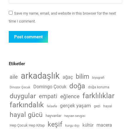
Save my name, email, and website in this browser for the next
time I comment.
Post comment
Etiketler
arkadaşlık
bilim
aile
ağaç
biyografi
doğa
Domingo Çocuk
doğa koruma
Dinozor Çocuk
farklılıklar
duygular
empati
eğlence
farkındalık
gerçek yaşam
gezi
hayal
felsefe
hayal gücü
hayvanlar
hayvan sevgisi
keşif
macera
kültür
Hep Çocuk Hep Kitap
kurgu dışı