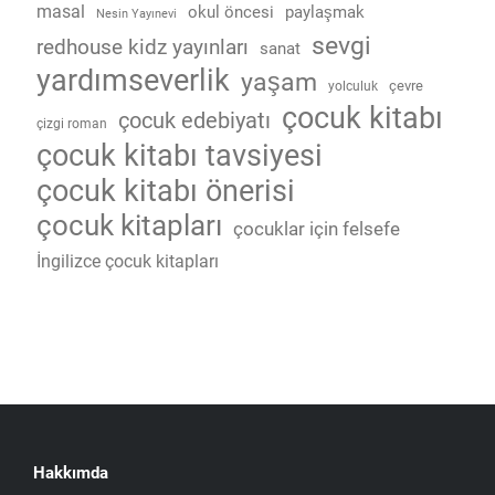
masal
okul öncesi
paylaşmak
Nesin Yayınevi
sevgi
redhouse kidz yayınları
sanat
yardımseverlik
yaşam
çevre
yolculuk
çocuk kitabı
çocuk edebiyatı
çizgi roman
çocuk kitabı tavsiyesi
çocuk kitabı önerisi
çocuk kitapları
çocuklar için felsefe
İngilizce çocuk kitapları
Hakkımda