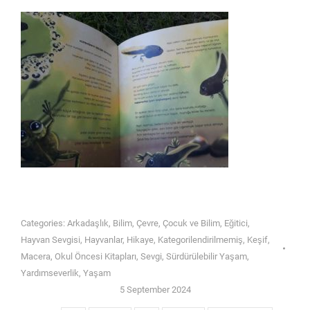
Categories:
Arkadaşlık
,
Bilim
,
Çevre
,
Çocuk ve Bilim
,
Eğitici
,
Hayvan Sevgisi
,
Hayvanlar
,
Hikaye
,
Kategorilendirilmemiş
,
Keşif
,
Macera
,
Okul Öncesi Kitapları
,
Sevgi
,
Sürdürülebilir Yaşam
,
Yardımseverlik
,
Yaşam
5 September 2024