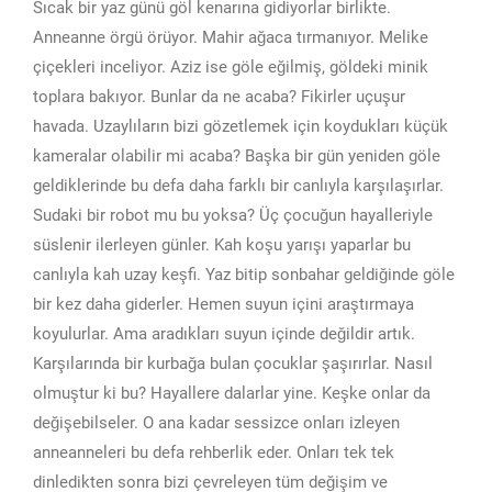
Sıcak bir yaz günü göl kenarına gidiyorlar birlikte.
Anneanne örgü örüyor. Mahir ağaca tırmanıyor. Melike
çiçekleri inceliyor. Aziz ise göle eğilmiş, göldeki minik
toplara bakıyor. Bunlar da ne acaba? Fikirler uçuşur
havada. Uzaylıların bizi gözetlemek için koydukları küçük
kameralar olabilir mi acaba? Başka bir gün yeniden göle
geldiklerinde bu defa daha farklı bir canlıyla karşılaşırlar.
Sudaki bir robot mu bu yoksa? Üç çocuğun hayalleriyle
süslenir ilerleyen günler. Kah koşu yarışı yaparlar bu
canlıyla kah uzay keşfi. Yaz bitip sonbahar geldiğinde göle
bir kez daha giderler. Hemen suyun içini araştırmaya
koyulurlar. Ama aradıkları suyun içinde değildir artık.
Karşılarında bir kurbağa bulan çocuklar şaşırırlar. Nasıl
olmuştur ki bu? Hayallere dalarlar yine. Keşke onlar da
değişebilseler. O ana kadar sessizce onları izleyen
anneanneleri bu defa rehberlik eder. Onları tek tek
dinledikten sonra bizi çevreleyen tüm değişim ve