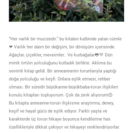
“Her varlık bir mucizedir.” bu kitabın kalbinde yatan cümle
❤ Varlık her daim bir değişim, bir dönüşüm içerisinde.
Ağaçlar, çiçekler, mevsimler.. Ve kurbağalar🐸💚 Dün
minik tırtılın yolculuğunu kutladık birlikte. Aklıma bu
sevimli kitap geldi. Bir anneannenin torunlarıyla yaptığı
doğa yolculuğu ve keşfi. Onlara eşlik etmesi, rehber
olması. Bir süredir büyükanne-büyükbaba-torun ilişkileri
konulu kitapları topluyorum. Çok da zevk alıyorum😍
Bu kitapta anneanne-torun ilişkisine araştırma, deney,
keşif ve hayal gücü de eşlik ediyor. Farklı yaşta ve
karakterde üç torun hikaye boyunca kendilerine has
özellikleriyle dikkat çekiyor ve hikayeyi renklendiriyorlar.