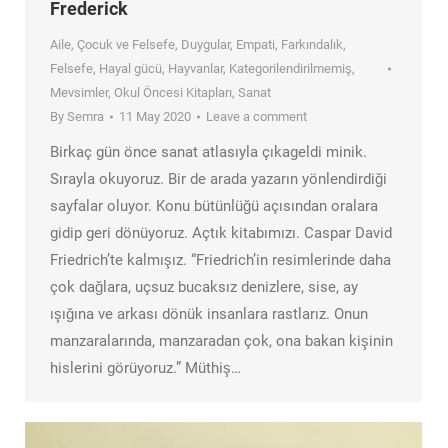
Frederick
Aile
,
Çocuk ve Felsefe
,
Duygular
,
Empati
,
Farkındalık
,
Felsefe
,
Hayal gücü
,
Hayvanlar
,
Kategorilendirilmemiş
,
Mevsimler
,
Okul Öncesi Kitapları
,
Sanat
By
Semra
11 May 2020
Leave a comment
Birkaç gün önce sanat atlasıyla çıkageldi minik.
Sırayla okuyoruz. Bir de arada yazarın yönlendirdiği
sayfalar oluyor. Konu bütünlüğü açısından oralara
gidip geri dönüyoruz. Açtık kitabımızı. Caspar David
Friedrich’te kalmışız. “Friedrich’in resimlerinde daha
çok dağlara, uçsuz bucaksız denizlere, sise, ay
ışığına ve arkası dönük insanlara rastlarız. Onun
manzaralarında, manzaradan çok, ona bakan kişinin
hislerini görüyoruz.” Müthiş…