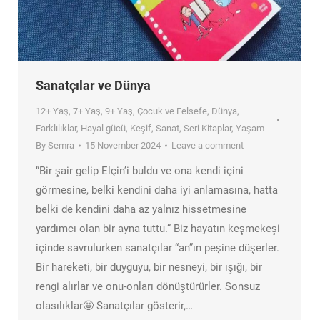
Sanatçılar ve Dünya
12+ Yaş
,
7+ Yaş
,
9+ Yaş
,
Çocuk ve Felsefe
,
Dünya
,
Farklılıklar
,
Hayal gücü
,
Keşif
,
Sanat
,
Seri Kitaplar
,
Yaşam
By
Semra
15 November 2024
Leave a comment
“Bir şair gelip Elçin’i buldu ve ona kendi içini
görmesine, belki kendini daha iyi anlamasına, hatta
belki de kendini daha az yalnız hissetmesine
yardımcı olan bir ayna tuttu.” Biz hayatın keşmekeşi
içinde savrulurken sanatçılar “an”ın peşine düşerler.
Bir hareketi, bir duyguyu, bir nesneyi, bir ışığı, bir
rengi alırlar ve onu-onları dönüştürürler. Sonsuz
olasılıklar🤩 Sanatçılar gösterir,…