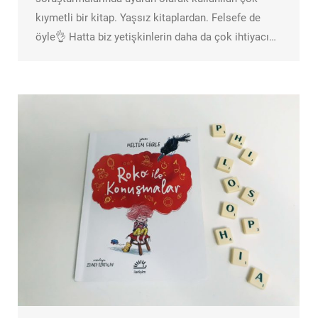
kıymetli bir kitap. Yaşsız kitaplardan. Felsefe de
öyle👌 Hatta biz yetişkinlerin daha da çok ihtiyacı…