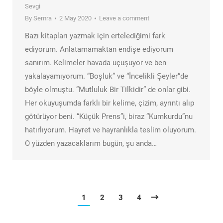
Sevgi
By
Semra
2 May 2020
Leave a comment
Bazı kitapları yazmak için ertelediğimi fark
ediyorum. Anlatamamaktan endişe ediyorum
sanırım. Kelimeler havada uçuşuyor ve ben
yakalayamıyorum. “Boşluk” ve “İncelikli Şeyler“de
böyle olmuştu. “Mutluluk Bir Tilkidir” de onlar gibi.
Her okuyuşumda farklı bir kelime, çizim, ayrıntı alıp
götürüyor beni. “Küçük Prens”i, biraz “Kumkurdu”nu
hatırlıyorum. Hayret ve hayranlıkla teslim oluyorum.
O yüzden yazacaklarım bugün, şu anda…
1
2
3
4