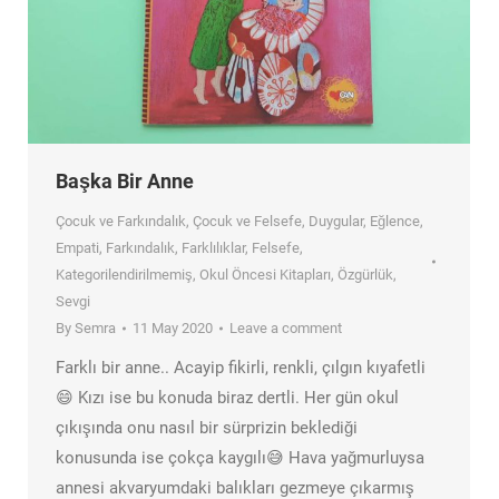
Başka Bir Anne
Çocuk ve Farkındalık
,
Çocuk ve Felsefe
,
Duygular
,
Eğlence
,
Empati
,
Farkındalık
,
Farklılıklar
,
Felsefe
,
Kategorilendirilmemiş
,
Okul Öncesi Kitapları
,
Özgürlük
,
Sevgi
By
Semra
11 May 2020
Leave a comment
Farklı bir anne.. Acayip fikirli, renkli, çılgın kıyafetli
😄 Kızı ise bu konuda biraz dertli. Her gün okul
çıkışında onu nasıl bir sürprizin beklediği
konusunda ise çokça kaygılı😅 Hava yağmurluysa
annesi akvaryumdaki balıkları gezmeye çıkarmış