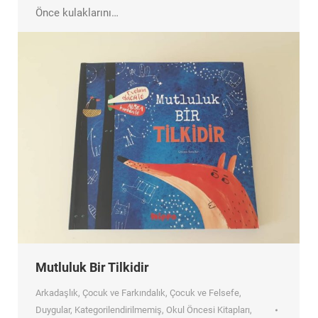
Önce kulaklarını…
Mutluluk Bir Tilkidir
Arkadaşlık
,
Çocuk ve Farkındalık
,
Çocuk ve Felsefe
,
Duygular
,
Kategorilendirilmemiş
,
Okul Öncesi Kitapları
,