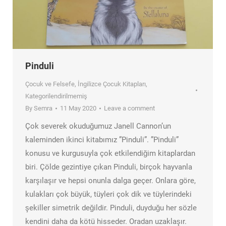
Pinduli
Çocuk ve Felsefe
,
İngilizce Çocuk Kitapları
,
Kategorilendirilmemiş
By
Semra
11 May 2020
Leave a comment
Çok severek okuduğumuz Janell Cannon’un
kaleminden ikinci kitabımız ”Pinduli”. ”Pinduli”
konusu ve kurgusuyla çok etkilendiğim kitaplardan
biri. Çölde gezintiye çıkan Pinduli, birçok hayvanla
karşılaşır ve hepsi onunla dalga geçer. Onlara göre,
kulakları çok büyük, tüyleri çok dik ve tüylerindeki
şekiller simetrik değildir. Pinduli, duyduğu her sözle
kendini daha da kötü hisseder. Oradan uzaklaşır.