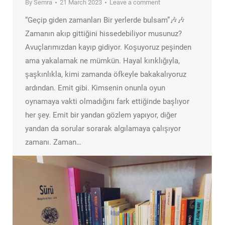
By
Semra
21 March 2023
Leave a comment
“Geçip giden zamanları Bir yerlerde bulsam”🎶🎶
Zamanın akıp gittiğini hissedebiliyor musunuz?
Avuçlarımızdan kayıp gidiyor. Koşuyoruz peşinden
ama yakalamak ne mümkün. Hayal kırıklığıyla,
şaşkınlıkla, kimi zamanda öfkeyle bakakalıyoruz
ardından. Emit gibi. Kimsenin onunla oyun
oynamaya vakti olmadığını fark ettiğinde başlıyor
her şey. Emit bir yandan gözlem yapıyor, diğer
yandan da sorular sorarak algılamaya çalışıyor
zamanı. Zaman…