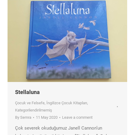
Stellaluna
Çocuk ve Felsefe
,
İngilizce Çocuk Kitapları
,
Kategorilendirilmemiş
By
Semra
11 May 2020
Leave a comment
Çok severek okuduğumuz Janell Cannon’un