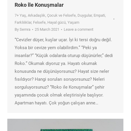
Roko İle Konuşmalar
7+ Yaş
,
Arkadaşlık
,
Çocuk ve Felsefe
,
Duygular
,
Empati
,
Farklılıklar
,
Felsefe
,
Hayal gücü
,
Yaşam
By
Semra
25 March 2021
Leave a comment
“Cevizler düşer, kuşlar uçar. İyi ki tersi doğru değil.
Yoksa bir cevize yem olabilirdim.” “Peki ya
insanlar?” “Küçük odalarda oturup düşünürler,” dedi
Roko.” Okumak diyoruz ya. Hayatı okumak
konusunda ne düşünüyorsunuz? Hayat size neler
fısıldıyor? Hangi soruları soruyorsunuz? Neleri
sorguluyorsunuz? “Roko ile Konuşmalar” şehir
yaşamında çocuk olmak eleştirisiyle başlıyor.
Apartman hayatı. Çok yoğun çalışan anne…