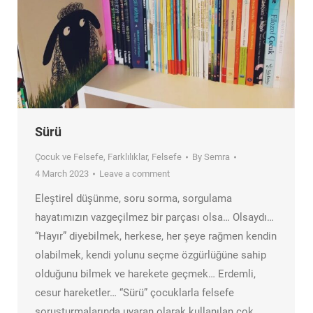
Sürü
Çocuk ve Felsefe
,
Farklılıklar
,
Felsefe
By
Semra
4 March 2023
Leave a comment
Eleştirel düşünme, soru sorma, sorgulama
hayatımızın vazgeçilmez bir parçası olsa… Olsaydı…
“Hayır” diyebilmek, herkese, her şeye rağmen kendin
olabilmek, kendi yolunu seçme özgürlüğüne sahip
olduğunu bilmek ve harekete geçmek… Erdemli,
cesur hareketler… “Sürü” çocuklarla felsefe
soruşturmalarında uyaran olarak kullanılan çok