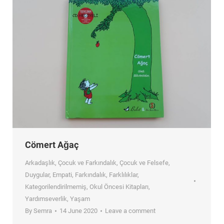
Cömert Ağaç
Arkadaşlık
,
Çocuk ve Farkındalık
,
Çocuk ve Felsefe
,
Duygular
,
Empati
,
Farkındalık
,
Farklılıklar
,
Kategorilendirilmemiş
,
Okul Öncesi Kitapları
,
Yardımseverlik
,
Yaşam
By
Semra
14 June 2020
Leave a comment