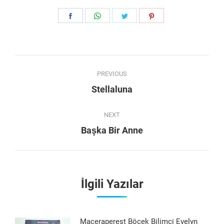
Share
Share
Share
Share
on
on
on
on
Facebook
WhatsApp
Twitter
Pinterest
Post
PREVIOUS
navigation
Previous
Stellaluna
post:
NEXT
Next
Başka Bir Anne
post:
İlgili Yazılar
Maceraperest Böcek Bilimci Evelyn