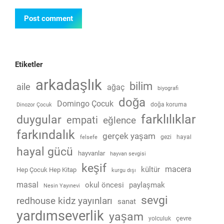
Post comment
Etiketler
arkadaşlık
bilim
aile
ağaç
biyografi
doğa
Domingo Çocuk
doğa koruma
Dinozor Çocuk
farklılıklar
duygular
empati
eğlence
farkındalık
gerçek yaşam
gezi
hayal
felsefe
hayal gücü
hayvanlar
hayvan sevgisi
keşif
macera
kültür
Hep Çocuk Hep Kitap
kurgu dışı
masal
okul öncesi
paylaşmak
Nesin Yayınevi
sevgi
redhouse kidz yayınları
sanat
yardımseverlik
yaşam
çevre
yolculuk