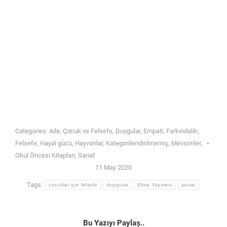
Categories:
Aile
,
Çocuk ve Felsefe
,
Duygular
,
Empati
,
Farkındalık
,
Felsefe
,
Hayal gücü
,
Hayvanlar
,
Kategorilendirilmemiş
,
Mevsimler
,
Okul Öncesi Kitapları
,
Sanat
11 May 2020
Tags:
çocuklar için felsefe
duygular
Elma Yayınevi
sanat
Bu Yazıyı Paylaş..