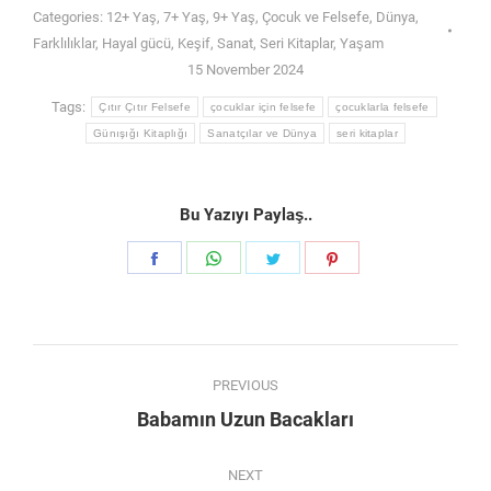
Categories:
12+ Yaş
,
7+ Yaş
,
9+ Yaş
,
Çocuk ve Felsefe
,
Dünya
,
Farklılıklar
,
Hayal gücü
,
Keşif
,
Sanat
,
Seri Kitaplar
,
Yaşam
15 November 2024
Tags:
Çıtır Çıtır Felsefe
çocuklar için felsefe
çocuklarla felsefe
Günışığı Kitaplığı
Sanatçılar ve Dünya
seri kitaplar
Bu Yazıyı Paylaş..
Share
Share
Share
Share
on
on
on
on
Facebook
WhatsApp
Twitter
Pinterest
Post
PREVIOUS
navigation
Previous
Babamın Uzun Bacakları
post:
NEXT