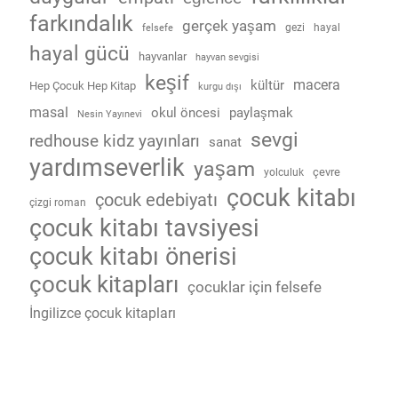
farkındalık
gerçek yaşam
gezi
hayal
felsefe
hayal gücü
hayvanlar
hayvan sevgisi
keşif
macera
kültür
Hep Çocuk Hep Kitap
kurgu dışı
masal
okul öncesi
paylaşmak
Nesin Yayınevi
sevgi
redhouse kidz yayınları
sanat
yardımseverlik
yaşam
çevre
yolculuk
çocuk kitabı
çocuk edebiyatı
çizgi roman
çocuk kitabı tavsiyesi
çocuk kitabı önerisi
çocuk kitapları
çocuklar için felsefe
İngilizce çocuk kitapları