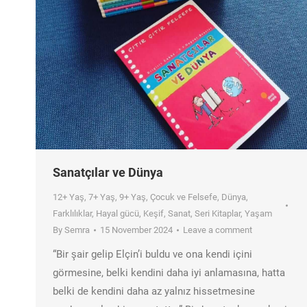
Sanatçılar ve Dünya
12+ Yaş
,
7+ Yaş
,
9+ Yaş
,
Çocuk ve Felsefe
,
Dünya
,
Farklılıklar
,
Hayal gücü
,
Keşif
,
Sanat
,
Seri Kitaplar
,
Yaşam
By
Semra
15 November 2024
Leave a comment
“Bir şair gelip Elçin’i buldu ve ona kendi içini
görmesine, belki kendini daha iyi anlamasına, hatta
belki de kendini daha az yalnız hissetmesine