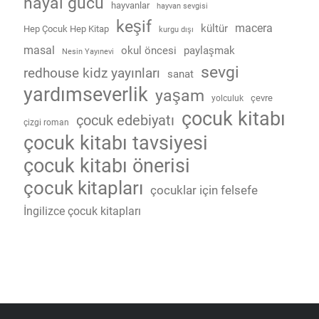
hayal gücü
hayvanlar
hayvan sevgisi
keşif
macera
kültür
Hep Çocuk Hep Kitap
kurgu dışı
masal
okul öncesi
paylaşmak
Nesin Yayınevi
sevgi
redhouse kidz yayınları
sanat
yardımseverlik
yaşam
çevre
yolculuk
çocuk kitabı
çocuk edebiyatı
çizgi roman
çocuk kitabı tavsiyesi
çocuk kitabı önerisi
çocuk kitapları
çocuklar için felsefe
İngilizce çocuk kitapları