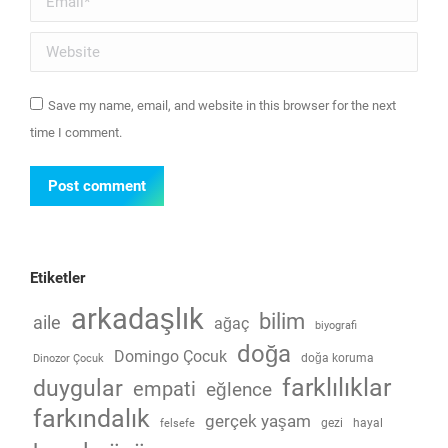
Website
Save my name, email, and website in this browser for the next
time I comment.
Post comment
Etiketler
arkadaşlık
bilim
aile
ağaç
biyografi
doğa
Domingo Çocuk
doğa koruma
Dinozor Çocuk
farklılıklar
duygular
empati
eğlence
farkındalık
gerçek yaşam
gezi
hayal
felsefe