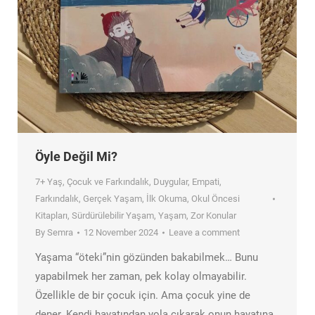
Öyle Değil Mi?
7+ Yaş
,
Çocuk ve Farkındalık
,
Duygular
,
Empati
,
Farkındalık
,
Gerçek Yaşam
,
İlk Okuma
,
Okul Öncesi
Kitapları
,
Sürdürülebilir Yaşam
,
Yaşam
,
Zor Konular
By
Semra
12 November 2024
Leave a comment
Yaşama “öteki”nin gözünden bakabilmek… Bunu
yapabilmek her zaman, pek kolay olmayabilir.
Özellikle de bir çocuk için. Ama çocuk yine de
dener. Kendi hayatından yola çıkarak onun hayatına