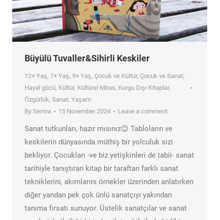
Büyülü Tuvaller&Sihirli Keskiler
12+ Yaş
,
7+ Yaş
,
9+ Yaş
,
Çocuk ve Kültür
,
Çocuk ve Sanat
,
Hayal gücü
,
Kültür
,
Kültürel Miras
,
Kurgu Dışı Kitaplar
,
Özgürlük
,
Sanat
,
Yaşam
By
Semra
15 November 2024
Leave a comment
Sanat tutkunları, hazır mısınız😉 Tabloların ve
keskilerin dünyasında müthiş bir yolculuk sizi
bekliyor. Çocukları -ve biz yetişkinleri de tabii- sanat
tarihiyle tanıştıran kitap bir taraftan farklı sanat
tekniklerini, akımlarını örnekler üzerinden anlatırken
diğer yandan pek çok ünlü sanatçıyı yakından
tanıma fırsatı sunuyor. Üstelik sanatçılar ve sanat