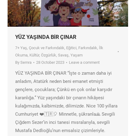
YÜZ YAŞINDA BİR ÇINAR
7+ Yaş
,
Çocuk ve Farkındalık
,
Eğitici
,
Farkındalık
,
İlk
Okuma
,
Kültür
,
Özgürlük
,
Savaş
,
Yaşam
By
Semra
28 October 2023
Leave a comment
YÜZ YAŞINDA BİR ÇINAR “İşte o zaman daha iyi
anladım, Atatürk neden beni emanet etmişti
gençlere, çocuklara; Çünkü en çok onlar karşıdır
karanlığa.” Yüz yaşındaki bir çınarın hikâyesi
kulağımızda, kalbimizde, dilimizde. Nice 100 yıllara
Cumhuriyet ❤️🇹🇷🎈 Minnetle, şükranla🙏 Sevgili
Çiğdem Sezer’in inci tanesi mısralarıyla, sevgili
Mustafa Dedlioğlu’nun emsalsiz çizimleriyle.