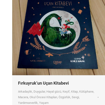
Fırkuyruk’un Uçan Kitabevi
Arkadaşlık
,
Duygular
,
Hayal gücü
,
Keşif
,
Kitap
,
Kütüphane
,
Macera
,
Okul Öncesi Kitapları
,
Özgürlük
,
Sevgi
,
Yardımseverlik
,
Yaşam