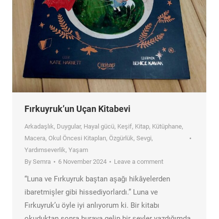
Fırkuyruk’un Uçan Kitabevi
Arkadaşlık
,
Duygular
,
Hayal gücü
,
Keşif
,
Kitap
,
Kütüphane
,
Macera
,
Okul Öncesi Kitapları
,
Özgürlük
,
Sevgi
,
Yardımseverlik
,
Yaşam
By
Semra
6 November 2024
Leave a comment
“Luna ve Fırkuyruk baştan aşağı hikâyelerden
ibaretmişler gibi hissediyorlardı.” Luna ve
Fırkuyruk’u öyle iyi anlıyorum ki. Bir kitabı
okuduktan sonra buraya gelip bir şeyler yazdığımda