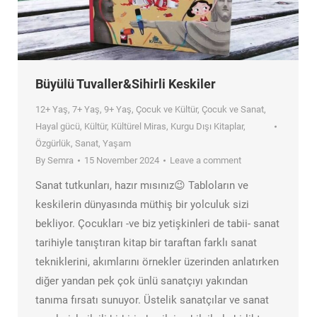
Büyülü Tuvaller&Sihirli Keskiler
12+ Yaş
,
7+ Yaş
,
9+ Yaş
,
Çocuk ve Kültür
,
Çocuk ve Sanat
,
Hayal gücü
,
Kültür
,
Kültürel Miras
,
Kurgu Dışı Kitaplar
,
Özgürlük
,
Sanat
,
Yaşam
By
Semra
15 November 2024
Leave a comment
Sanat tutkunları, hazır mısınız😉 Tabloların ve
keskilerin dünyasında müthiş bir yolculuk sizi
bekliyor. Çocukları -ve biz yetişkinleri de tabii- sanat
tarihiyle tanıştıran kitap bir taraftan farklı sanat
tekniklerini, akımlarını örnekler üzerinden anlatırken
diğer yandan pek çok ünlü sanatçıyı yakından
tanıma fırsatı sunuyor. Üstelik sanatçılar ve sanat