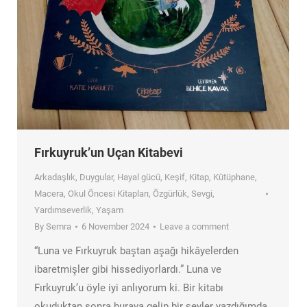
Fırkuyruk’un Uçan Kitabevi
Arkadaşlık
,
Duygular
,
Hayal gücü
,
Keşif
,
Kitap
,
Kütüphane
,
Macera
,
Okul Öncesi Kitapları
,
Özgürlük
,
Sevgi
,
Yardımseverlik
,
Yaşam
By
Semra
6 November 2024
Leave a comment
“Luna ve Fırkuyruk baştan aşağı hikâyelerden
ibaretmişler gibi hissediyorlardı.” Luna ve
Fırkuyruk’u öyle iyi anlıyorum ki. Bir kitabı
okuduktan sonra buraya gelip bir şeyler yazdığımda