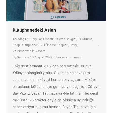
Kütüphanedeki Aslan
Arkadaşlık
,
Duygular
,
Empati
,
Hayvan Sevgisi
,
İlk Okuma
,
Kitap
,
Kütüphane
,
Okul Öncesi Kitapları
,
Sevgi
,
Yardımseverlik
,
Yaşam
By
Semra
10 August 2023
Leave a comment
Eski dostlardan❤️ 2017’den beri bizimle. Bugün
#dünyaaslangünü ymüş. O zaman en sevdiğim
aslanı, aslanlı hikâyeyi hemen paylaşayım. Hikâye
bir aslanın kütüphaneye gelmesiyle başlıyor. Görevli,
Bay Vızvız, Bayan Tatlıhava’ya -Ne tatlı isimler değil
mi? Üstelik karakterleriyle de oldukça uyumlu😄-
haber veriyor durumu hemen. Bayan Tatlıhava için