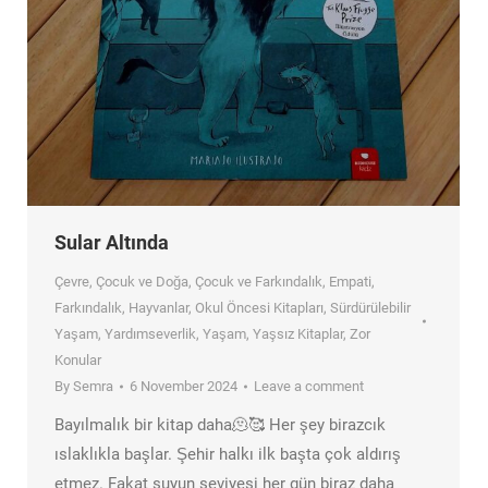
Sular Altında
Çevre
,
Çocuk ve Doğa
,
Çocuk ve Farkındalık
,
Empati
,
Farkındalık
,
Hayvanlar
,
Okul Öncesi Kitapları
,
Sürdürülebilir
Yaşam
,
Yardımseverlik
,
Yaşam
,
Yaşsız Kitaplar
,
Zor
Konular
By
Semra
6 November 2024
Leave a comment
Bayılmalık bir kitap daha🫠🥰 Her şey birazcık
ıslaklıkla başlar. Şehir halkı ilk başta çok aldırış
etmez. Fakat suyun seviyesi her gün biraz daha