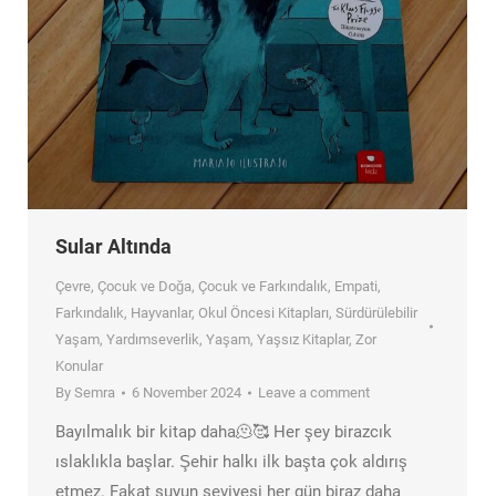
Sular Altında
Çevre
,
Çocuk ve Doğa
,
Çocuk ve Farkındalık
,
Empati
,
Farkındalık
,
Hayvanlar
,
Okul Öncesi Kitapları
,
Sürdürülebilir
Yaşam
,
Yardımseverlik
,
Yaşam
,
Yaşsız Kitaplar
,
Zor
Konular
By
Semra
6 November 2024
Leave a comment
Bayılmalık bir kitap daha🫠🥰 Her şey birazcık
ıslaklıkla başlar. Şehir halkı ilk başta çok aldırış
etmez. Fakat suyun seviyesi her gün biraz daha