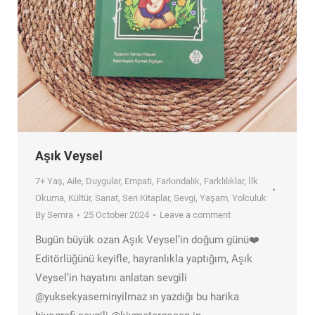
Aşık Veysel
7+ Yaş
,
Aile
,
Duygular
,
Empati
,
Farkındalık
,
Farklılıklar
,
İlk
Okuma
,
Kültür
,
Sanat
,
Seri Kitaplar
,
Sevgi
,
Yaşam
,
Yolculuk
By
Semra
25 October 2024
Leave a comment
Bugün büyük ozan Aşık Veysel’in doğum günü❤️
Editörlüğünü keyifle, hayranlıkla yaptığım, Aşık
Veysel’in hayatını anlatan sevgili
@yuksekyaseminyilmaz ın yazdığı bu harika