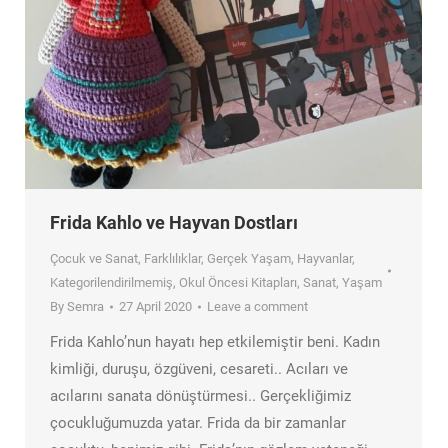
Frida Kahlo ve Hayvan Dostları
Çocuk ve Sanat
,
Farklılıklar
,
Gerçek Yaşam
,
Hayvanlar
,
Kategorilendirilmemiş
,
Okul Öncesi Kitapları
,
Sanat
,
Yaşam
By
Semra
27 April 2020
Leave a comment
Frida Kahlo’nun hayatı hep etkilemiştir beni. Kadın
kimliği, duruşu, özgüveni, cesareti.. Acıları ve
acılarını sanata dönüştürmesi.. Gerçekliğimiz
çocukluğumuzda yatar. Frida da bir zamanlar