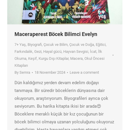
Maceraperest Böcek Bilimci Evelyn
7+ Yaş
,
Biyografi
,
Çocuk ve Bilim
,
Çocuk ve Doğa
,
Eğitici
,
Farkındalık
,
Gezi
,
Hayal gücü
,
Hayvan Sevgisi
,
İcat
,
İlk
Okuma
,
Keşif
,
Kurgu Dışı Kitaplar
,
Macera
,
Okul Öncesi
Kitapları
By
Semra
18 November 2024
Leave a comment
Dün kaldığımız yerden devam edelim doğayı
tanımaya. Bir süredir böceklerin dünyasına dair
okuyorum, araştırıyorum. Biyografileri ayrıca çok
seviyorum. Bu harika kitapta ikisi bir arada😍
Böceklere meraklı küçük bir kız çocuğunun bir
böcek bilimci olmaya uzanan yolculuğunu okuyoruz
diyebilirim. Hasta hayvanlara yardım etmeyi çok