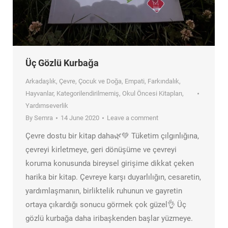
Üç Gözlü Kurbağa
Arkadaşlık
,
Çevre
,
Çocuk ve Doğa
,
Empati
,
Farkındalık
,
Hayvanlar
,
Kategorilendirilmemiş
,
Okul Öncesi Kitapları
,
Yardımseverlik
By
Semra
14 June 2020
Leave a comment
Çevre dostu bir kitap daha🌿💚 Tüketim çılgınlığına,
çevreyi kirletmeye, geri dönüşüme ve çevreyi
koruma konusunda bireysel girişime dikkat çeken
harika bir kitap. Çevreye karşı duyarlılığın, cesaretin,
yardımlaşmanın, birliktelik ruhunun ve gayretin
ortaya çıkardığı sonucu görmek çok güzel👌 Üç
gözlü kurbağa daha iribaşkenden başlar yüzmeye.