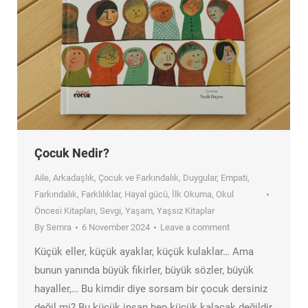
Çocuk Nedir?
Aile
,
Arkadaşlık
,
Çocuk ve Farkındalık
,
Duygular
,
Empati
,
Farkındalık
,
Farklılıklar
,
Hayal gücü
,
İlk Okuma
,
Okul
Öncesi Kitapları
,
Sevgi
,
Yaşam
,
Yaşsız Kitaplar
By
Semra
6 November 2024
Leave a comment
Küçük eller, küçük ayaklar, küçük kulaklar… Ama
bunun yanında büyük fikirler, büyük sözler, büyük
hayaller,… Bu kimdir diye sorsam bir çocuk dersiniz
değil mi? Bu küçük insan hep küçük kalacak değildir